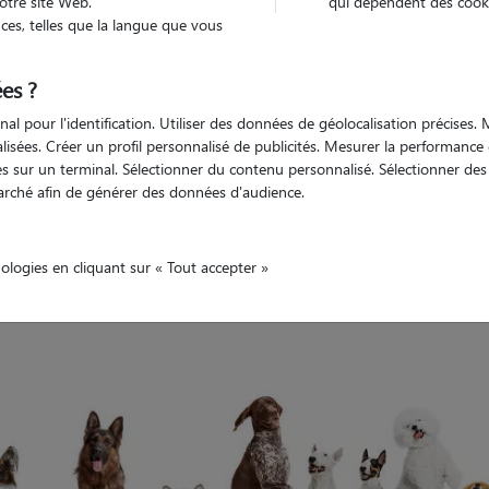
otre site Web.
qui dépendent des cooki
es, telles que la langue que vous
Compte pet sitter qui n'existe plus
es ?
nal pour l'identification. Utiliser des données de géolocalisation précises
nalisées. Créer un profil personnalisé de publicités. Mesurer la performanc
 sur un terminal. Sélectionner du contenu personnalisé. Sélectionner des p
arché afin de générer des données d'audience.
nologies en cliquant sur « Tout accepter »
rci de renouveler votre recherche.