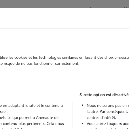
Comment ça marche ?
Recherche
ien idéal !
rifiés
Garde
Garde
chez le Pet Sitter
chez le Pet Sitter
ise les cookies et les technologies similaires en faisant des choix ci-des
ute risque de ne pas fonctionner correctement.
Si cette option est désactivé
Pou
 en adaptant le site et le contenu à
Nous ne serons pas en 
sser.
l'autre. Par conséquent,
tiels, ce qui permet à Animaute de
centres d'intérêt.
Trouv
n contenu plus pertinents. Cela nous
Vous aurez toujours accè