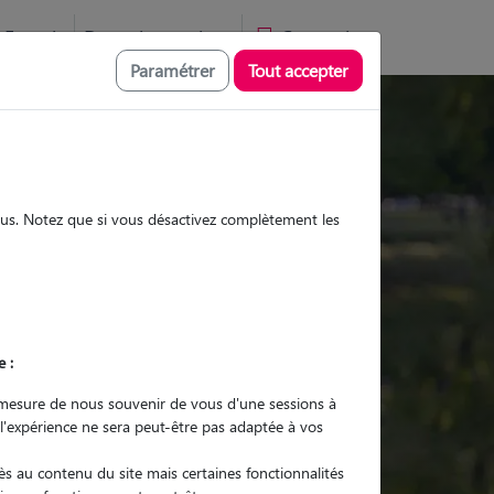
Favoris
Devenir pet sitter
Connexion
Paramétrer
Tout accepter
Promenades
Promenades
Visites
Visites
sous. Notez que si vous désactivez complètement les
Ville
e :
r quel animal ?
mesure de nous souvenir de vous d'une sessions à
 l'expérience ne sera peut-être pas adaptée à vos
er mon Pet Sitter
s au contenu du site mais certaines fonctionnalités