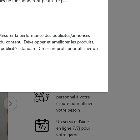
es ne fonctionneront peut-être pas.
Nos
. Mesurer la performance des publicités/annonces
garanties
e du contenu. Développer et améliorer les produits.
ublicités standard. Créer un profil pour afficher un
Une assistance
vétérinaire pour
chaque garde
Un conseiller
personnel à votre
écoute pour affiner
votre besoin
Un service d'aide
en ligne 7/7j pour
votre garde