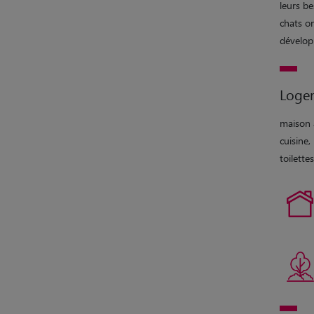
leurs be
chats o
développ
Loge
maison a
cuisine,
toilettes