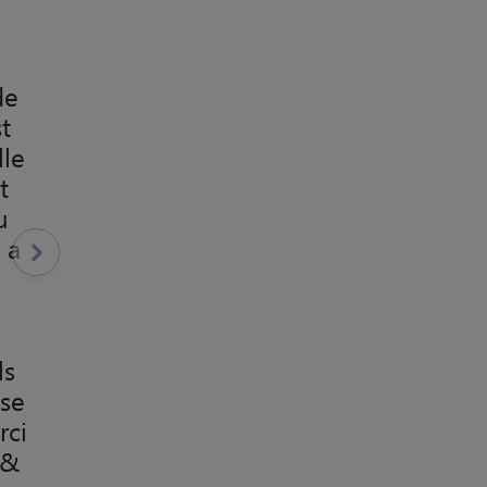
de
t
lle
t
u
 a
ls
use
rci
 &