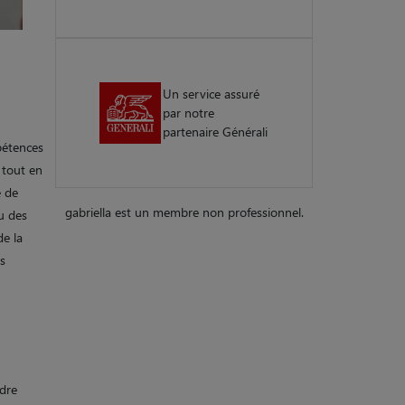
Un service assuré
par notre
partenaire Générali
pétences
 tout en
e de
gabriella est un membre non professionnel.
ou des
e la
s
ndre