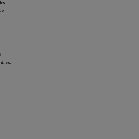
les
de
t
mbres,