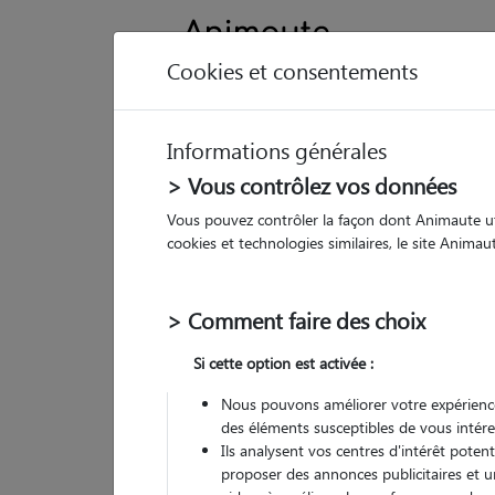
Cookies et consentements
Informations générales
Animau
> Vous contrôlez vos données
Vous pouvez contrôler la façon dont Animaute util
Ga
cookies et technologies similaires, le site Anima
Pet
> Comment faire des choix
301
Si cette option est activée :
• 32
Nous pouvons améliorer votre expérience
G
des éléments susceptibles de vous intére
chez
(
2 avis
)
Ils analysent vos centres d'intérêt poten
5
/5
proposer des annonces publicitaires et u