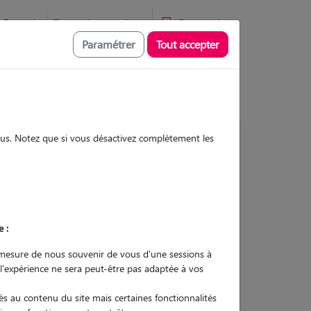
Favoris
Devenir pet sitter
Connexion
Paramétrer
Tout accepter
sous. Notez que si vous désactivez complètement les
3
Gardes réalisées
Contacter
e :
L'envoi d'une demande est sans
mesure de nous souvenir de vous d'une sessions à
engagement
 l'expérience ne sera peut-être pas adaptée à vos
s au contenu du site mais certaines fonctionnalités