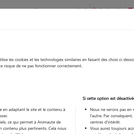
Comment ça marche ?
Recherche
te
/
Occitanie
/
Gard
/
Saint-Hippolyte-du-Fort
ise les cookies et les technologies similaires en faisant des choix ci-des
briella
ute risque de ne pas fonctionner correctement.
 sitter à ST HIPPOLYTE DU FORT
70
Si cette option est désactivé
 ans
 en adaptant le site et le contenu à
Nous ne serons pas en 
arde
sser.
l'autre. Par conséquent,
 le Pet Sitter
tiels, ce qui permet à Animaute de
centres d'intérêt.
n contenu plus pertinents. Cela nous
Vous aurez toujours accè