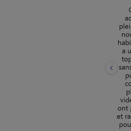
a
ple
nou
habi
a 
top
sans
p
co
p
vid
ont 
et r
pou