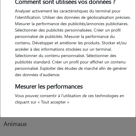
Comment sont utilisées vos données ?
Analyser activement les caractéristiques du terminal pour
Motivation
l'identification. Utiliser des données de géolocalisation précises.
Mesurer la performance des publicités/annonces publicitaires.
depuis ma tendre enfance j'ai toujours eu des animaux (chiens et
Sélectionner des publicités personnalisées. Créer un profil
chats). amoureuse des animaux je milite depuis des années pour la
personnalisé de publicités. Mesurer la performance du
cause animale. depuis une vingtaine d'années je suis devenue
contenu. Développer et améliorer les produits. Stocker et/ou
végétarienne tant la souffrance animale me tient à coeur.
accéder à des informations stockées sur un terminal.
Sélectionner du contenu personnalisé. Sélectionner des
publicités standard. Créer un profil pour afficher un contenu
personnalisé. Exploiter des études de marché afin de générer
Expérience
des données d'audience.
depuis toute jeune je me suis occupée de chiens et de chats. leur bien
Mesurer les performances
être et leur sécurité me tient particulièrement à coeur. jouer avec eux,
Vous pouvez consentir à l'utilisation de ces technologies en
les soigner, les câliner fait partie intégrante de mon quotidien.
cliquant sur « Tout accepter »
Animaux