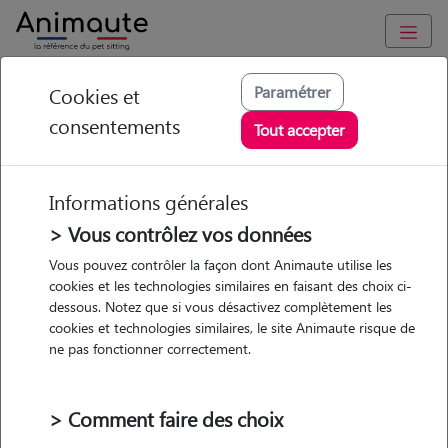
Animaute
/
Bretagne
/
Cotes-d'Armor
/
Ploufragan
Paramétrer
Cookies et
consentements
Hamon - Petsitter à
Tout accepter
PLOUFRAGAN
Informations générales
> Vous contrôlez vos données
• 60 ans
Vous pouvez contrôler la façon dont Animaute utilise les
cookies et les technologies similaires en faisant des choix ci-
dessous. Notez que si vous désactivez complètement les
cookies et technologies similaires, le site Animaute risque de
ne pas fonctionner correctement.
1 animal
Appartement
> Comment faire des choix