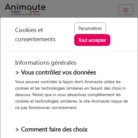
Animaute
/
Bretagne
/
Cotes-d'Armor
/
Ploufragan
Paramétrer
Cookies et
consentements
Pauline - Petsitter à
Tout accepter
TREMUSON
Informations générales
> Vous contrôlez vos données
• 19 ans
Vous pouvez contrôler la façon dont Animaute utilise les
cookies et les technologies similaires en faisant des choix ci-
dessous. Notez que si vous désactivez complètement les
cookies et technologies similaires, le site Animaute risque de
ne pas fonctionner correctement.
3 animaux
Maison
> Comment faire des choix