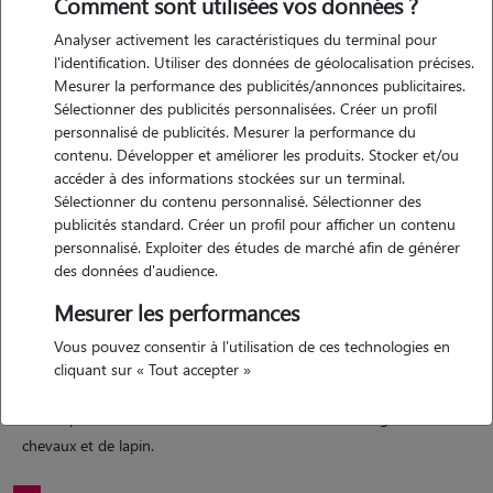
Comment sont utilisées vos données ?
Analyser activement les caractéristiques du terminal pour
Motivation
l'identification. Utiliser des données de géolocalisation précises.
Mesurer la performance des publicités/annonces publicitaires.
passionnée par les animaux et actuellement en formation d'auxiliaire
Sélectionner des publicités personnalisées. Créer un profil
vétérinaire, je souhaite proposer mes services pour m'occuper de vos
personnalisé de publicités. Mesurer la performance du
animaux en votre absence et de leur apporter tout l'attention
contenu. Développer et améliorer les produits. Stocker et/ou
nécessaire. sérieuse, douce et attentive au bien être des animaux, je
accéder à des informations stockées sur un terminal.
Sélectionner du contenu personnalisé. Sélectionner des
suis capable de m'occuper de chiens et également de chats en
publicités standard. Créer un profil pour afficher un contenu
respectant leur besoins (repas, promenade, jeux,...)
personnalisé. Exploiter des études de marché afin de générer
des données d'audience.
Mesurer les performances
Expérience
Vous pouvez consentir à l'utilisation de ces technologies en
ayant grandis entourées d'animaux, j'ai acquis une véritable aisance
cliquant sur « Tout accepter »
et un réel sens des responsabilité à leur contact. j'ai eu l'habitude de
m'occuper de chiens de toutes tailles, de chats mais également de
chevaux et de lapin.