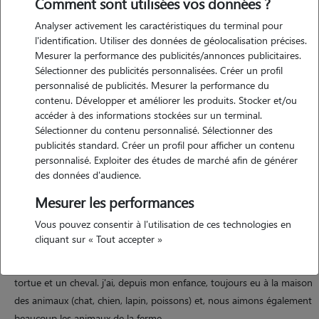
Comment sont utilisées vos données ?
Analyser activement les caractéristiques du terminal pour
l'identification. Utiliser des données de géolocalisation précises.
Mesurer la performance des publicités/annonces publicitaires.
Sélectionner des publicités personnalisées. Créer un profil
Motivation
personnalisé de publicités. Mesurer la performance du
contenu. Développer et améliorer les produits. Stocker et/ou
mon fils et moi même sommes passionnés d'animaux. nous
accéder à des informations stockées sur un terminal.
souhaitons donc pouvoir garder des animaux à notre domicile. ayant
Sélectionner du contenu personnalisé. Sélectionner des
été dans la problématique de faire garder les nôtres lors de nos
publicités standard. Créer un profil pour afficher un contenu
personnalisé. Exploiter des études de marché afin de générer
vacances, nous savons qu'il est parfois difficile de trouver quelqu'un
des données d'audience.
de bien.
Mesurer les performances
Vous pouvez consentir à l'utilisation de ces technologies en
Expérience
cliquant sur « Tout accepter »
nous possédons un chat persan et un chien (carlin) ainsi qu'une
tortue et un cheval. j'ai, depuis mon enfance, toujours eu à la maison
des animaux (chat, chien, lapin, poissons) et, nous aimons également
beaucoup les animaux de la ferme.