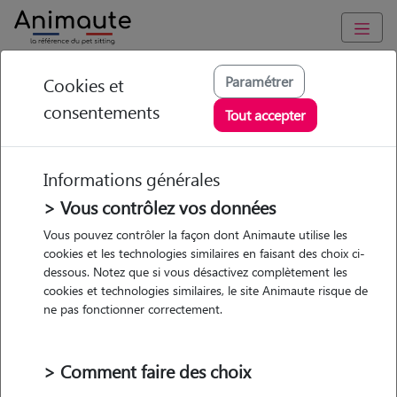
Animaute
/
Bretagne
/
Cotes-d'Armor
/
Ploufragan
Paramétrer
Cookies et
consentements
Manon - Petsitter à
Tout accepter
PLOUFRAGAN
Informations générales
> Vous contrôlez vos données
• 32 ans
Vous pouvez contrôler la façon dont Animaute utilise les
cookies et les technologies similaires en faisant des choix ci-
Garde
dessous. Notez que si vous désactivez complètement les
chez le Pet Sitter
cookies et technologies similaires, le site Animaute risque de
ne pas fonctionner correctement.
> Comment faire des choix
4 animaux
Maison