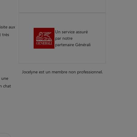
isite aux
Un service assuré
 très
par notre
partenaire Générali
Jocelyne est un membre non professionnel.
t une
un chat