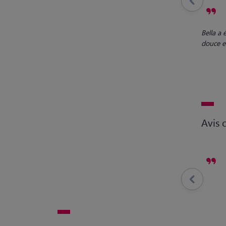
Bella a é
douce e
Avis c