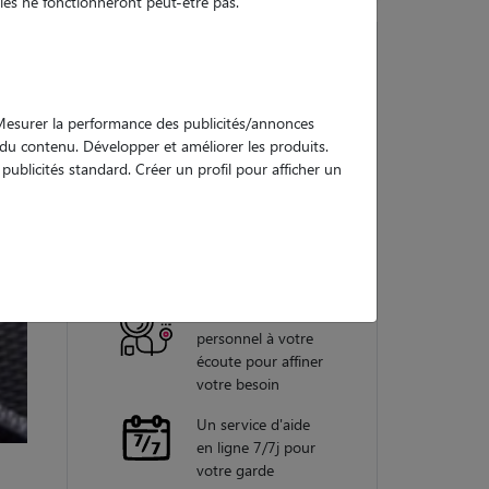
es ne fonctionneront peut-être pas.
Nos
. Mesurer la performance des publicités/annonces
garanties
e du contenu. Développer et améliorer les produits.
ublicités standard. Créer un profil pour afficher un
Une assistance
vétérinaire pour
chaque garde
Un conseiller
personnel à votre
écoute pour affiner
votre besoin
Un service d'aide
en ligne 7/7j pour
votre garde