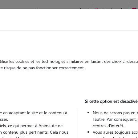
Comment ça marche ?
Recherche
te
/
Bruxelles-Capitale
/
Bruxelles-Capitale
/
Bourg-en-Bresse
ise les cookies et les technologies similaires en faisant des choix ci-des
celyne
ute risque de ne pas fonctionner correctement.
 sitter à Bourg-en-Bresse 01000
 ans
Si cette option est désactivé
 en adaptant le site et le contenu à
Nous ne serons pas en 
sser.
l'autre. Par conséquent,
tiels, ce qui permet à Animaute de
centres d'intérêt.
n contenu plus pertinents. Cela nous
Vous aurez toujours accè