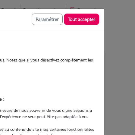
Favoris
Devenir pet sitter
Connexion
Paramétrer
Tout accepter
sous. Notez que si vous désactivez complètement les
15
Gardes réalisées
Contacter
e :
L'envoi d'une demande est sans
mesure de nous souvenir de vous d'une sessions à
engagement
 l'expérience ne sera peut-être pas adaptée à vos
s au contenu du site mais certaines fonctionnalités