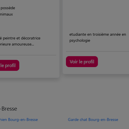
possède
animaux
etudiante en troisième année en
ié peintre et décoratrice
psychologie
érieure amoureuse...
Voir le profil
le profil
-Bresse
hien Bourg-en-Bresse
Garde chat Bourg-en-Bresse