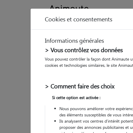
Cookies et consentements
Informations générales
Animau
> Vous contrôlez vos données
Vous pouvez contrôler la façon dont Animaute util
Jo
cookies et technologies similaires, le site Anima
Pet
> Comment faire des choix
• 69
Si cette option est activée :
Nous pouvons améliorer votre expérience
des éléments susceptibles de vous intére
(
6 avis
)
Ils analysent vos centres d'intérêt poten
5
/5
proposer des annonces publicitaires et u