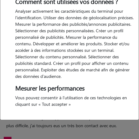
Comment sont utilisées vos données ?
Analyser activement les caractéristiques du terminal pour
Motivation
l'identification. Utiliser des données de géolocalisation précises.
Mesurer la performance des publicités/annonces publicitaires.
j'adore les animaux et leur contact en cela je souhaiterai aider des
Sélectionner des publicités personnalisées. Créer un profil
personnes qui auraient besoin. je fais des études pour devenir
personnalisé de publicités. Mesurer la performance du
éducateur et éleveur canin à coté. aucun chiens ne me fais peur et
contenu. Développer et améliorer les produits. Stocker et/ou
chaque chiens est différent des autres et c'est cela que j'aime par
accéder à des informations stockées sur un terminal.
Sélectionner du contenu personnalisé. Sélectionner des
dessus tout.
publicités standard. Créer un profil pour afficher un contenu
personnalisé. Exploiter des études de marché afin de générer
des données d'audience.
Expérience
Mesurer les performances
j'ai un chat qui a 2 ans et qui est une maincoon, j'ai eus au total 10
Vous pouvez consentir à l'utilisation de ces technologies en
chiens dans ma vie que j'ai adoré et que j'ai chouchouté, j'ai appris les
cliquant sur « Tout accepter »
bases de l'éducation à mes chiens ainsi que jouer et caliné. les
animaux m'ont toujours apprécié meme les plus téméraires et les
plus difficile, j'ai toujours eus un très bon contact avec eux.