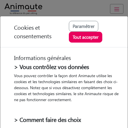
Animaute
/
Occitanie
/
Hérault
/
Trévol
Paramétrer
Cookies et
consentements
Joshua - Petsitter à
Tout accepter
AUBIGNY
Informations générales
> Vous contrôlez vos données
• 23 ans
Vous pouvez contrôler la façon dont Animaute utilise les
cookies et les technologies similaires en faisant des choix ci-
dessous. Notez que si vous désactivez complètement les
cookies et technologies similaires, le site Animaute risque de
ne pas fonctionner correctement.
6 animaux
Maison
> Comment faire des choix