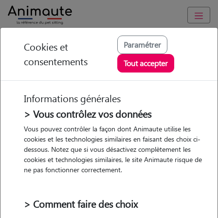
Animaute
/
Grand-Est
/
Marne
/
Pogny
Paramétrer
Cookies et
consentements
Julie - Petsitter à
Tout accepter
ECURY SUR COOLE
Informations générales
> Vous contrôlez vos données
• 20 ans
Vous pouvez contrôler la façon dont Animaute utilise les
cookies et les technologies similaires en faisant des choix ci-
dessous. Notez que si vous désactivez complètement les
cookies et technologies similaires, le site Animaute risque de
ne pas fonctionner correctement.
Pas d'animaux
Appartement
> Comment faire des choix