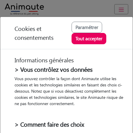
Animaute
/
Occitanie
/
Pyrénées-Orientales
/
Bages
Paramétrer
Cookies et
consentements
Julie - Petsitter à
Tout accepter
BAGES
Informations générales
> Vous contrôlez vos données
• 42 ans
Vous pouvez contrôler la façon dont Animaute utilise les
cookies et les technologies similaires en faisant des choix ci-
Garde
dessous. Notez que si vous désactivez complètement les
chez le Pet Sitter
cookies et technologies similaires, le site Animaute risque de
ne pas fonctionner correctement.
> Comment faire des choix
3 animaux
Maison