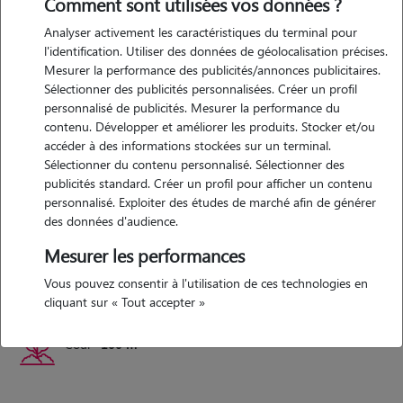
Comment sont utilisées vos données ?
Expérience
Analyser activement les caractéristiques du terminal pour
l'identification. Utiliser des données de géolocalisation précises.
ancienne monitrice d'équitation et asv depuis plus de 7 ans, les
Mesurer la performance des publicités/annonces publicitaires.
animaux sont mon quotidien et je souhaite être a votre disposition
Sélectionner des publicités personnalisées. Créer un profil
pour votre animal. je suis moi même propriétaire de 3 chiens et d'un
personnalisé de publicités. Mesurer la performance du
cheval.
contenu. Développer et améliorer les produits. Stocker et/ou
accéder à des informations stockées sur un terminal.
Sélectionner du contenu personnalisé. Sélectionner des
publicités standard. Créer un profil pour afficher un contenu
Logement
personnalisé. Exploiter des études de marché afin de générer
des données d'audience.
maison individuelle
Mesurer les performances
Vous pouvez consentir à l'utilisation de ces technologies en
Maison
100 m²
cliquant sur « Tout accepter »
Cour
100 m²