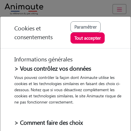
Animaute
/
Hauts-de-France
/
Nord
/
Lambersart
Paramétrer
Cookies et
consentements
Karina - Petsitter à
Tout accepter
Lambersart
Informations générales
> Vous contrôlez vos données
• 26 ans
Vous pouvez contrôler la façon dont Animaute utilise les
cookies et les technologies similaires en faisant des choix ci-
dessous. Notez que si vous désactivez complètement les
cookies et technologies similaires, le site Animaute risque de
ne pas fonctionner correctement.
2 animaux
Appartement
> Comment faire des choix