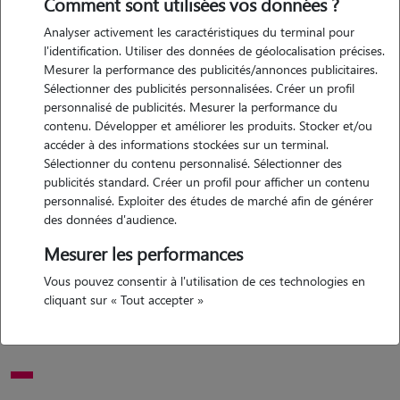
Comment sont utilisées vos données ?
Analyser activement les caractéristiques du terminal pour
Motivation
l'identification. Utiliser des données de géolocalisation précises.
Mesurer la performance des publicités/annonces publicitaires.
hello, je m'appelle karina, Évidemment j'adore les animaux, en
Sélectionner des publicités personnalisées. Créer un profil
particulier les chiens, les chats et les chevaux). j'ai un un petit chien
personnalisé de publicités. Mesurer la performance du
(shi-tzu) et une chatte. j'adore les animaux et j'aimerais pouvoir
contenu. Développer et améliorer les produits. Stocker et/ou
passer plus de temps avec eux !
accéder à des informations stockées sur un terminal.
Sélectionner du contenu personnalisé. Sélectionner des
publicités standard. Créer un profil pour afficher un contenu
personnalisé. Exploiter des études de marché afin de générer
Expérience
des données d'audience.
plus jeune j'ai toujours vécue avec des chiens et une fois
Mesurer les performances
indépendante je n'ai pas pu vivre sans animal. j'ai mûrement réfléchi
Vous pouvez consentir à l'utilisation de ces technologies en
et après avoir préparé mon appartement à accueillir un animal, j'ai
cliquant sur « Tout accepter »
adopté une chatte à la lpa, cela fait maintenant plus d'un an qu'elle
est avec moi.