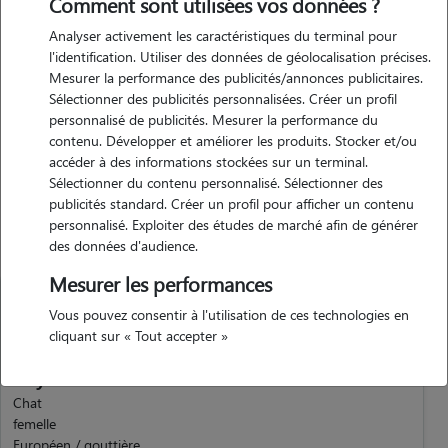
Comment sont utilisées vos données ?
Expérience
Analyser activement les caractéristiques du terminal pour
l'identification. Utiliser des données de géolocalisation précises.
Étant propriétaire de nombreux animaux tels que chiens , chats ,
Mesurer la performance des publicités/annonces publicitaires.
reptiles et rongeurs .. je me suis former au fil des années . hygiène et
Sélectionner des publicités personnalisées. Créer un profil
confort sont des points importants pour nos petits et grands
personnalisé de publicités. Mesurer la performance du
compagnons
contenu. Développer et améliorer les produits. Stocker et/ou
accéder à des informations stockées sur un terminal.
Sélectionner du contenu personnalisé. Sélectionner des
publicités standard. Créer un profil pour afficher un contenu
Animaux
personnalisé. Exploiter des études de marché afin de générer
des données d'audience.
Mesurer les performances
Vous pouvez consentir à l'utilisation de ces technologies en
cliquant sur « Tout accepter »
Kayla
Chat
femelle
Européen / gouttière