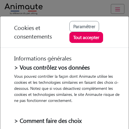
Animaute
/
Pays-de-la-Loire
/
Loire-Atlantique
/
Derval
Paramétrer
Cookies et
consentements
Kendra - Petsitter à
Tout accepter
ST VINCENT DES
LANDES
Informations générales
> Vous contrôlez vos données
Vous pouvez contrôler la façon dont Animaute utilise les
cookies et les technologies similaires en faisant des choix ci-
• 22 ans
dessous. Notez que si vous désactivez complètement les
cookies et technologies similaires, le site Animaute risque de
ne pas fonctionner correctement.
> Comment faire des choix
6 animaux
Maison