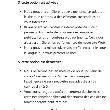
Si cette option est activée :
Véhiculé
Nous pouvons améliorer votre expérience en adaptant
le site et le contenu à des éléments susceptibles de
vous intéresser.
Ils analysent vos centres d'intérêt potentiels, ce qui
Contacter
permet à Animaute de proposer des annonces
publicitaires et un contenu plus pertinents. Cela nous
L'envoi d'une demande est sans engagement
aidera à améliorer les performances de notre site Web.
Nous pouvons mieux suivre vos préférences, telles que
la langue que vous préférez utiliser.
Si cette option est désactivée :
Motivation
Nous ne serons pas en mesure de nous souvenir de
vous d'une sessions à l'autre. Par conséquent,
je souhaite me reconvertir professionnellement et en faire mon
l'expérience ne sera peut-être pas adaptée à vos
activité principale afin de lier l'utile à l'agréable . passionné par les
centres d'intérêt.
animaux depuis l'enfance, je suis déterminée à leurs apporter les
Vous aurez toujours accès au contenu du site mais
meilleurs soins possibles
certaines fonctionnalités qui dépendent des cookies ne
fonctionneront peut-être pas.