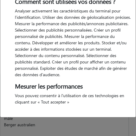
Comment sont utilisées vos données ?
j'ai déjà eu la responsabilité de m'occuper de plusieurs animaux de
Analyser activement les caractéristiques du terminal pour
compagnie par le passé, gardé à domicile ou balade. de plus je suis
l'identification. Utiliser des données de géolocalisation précises.
moi même maitre d'un chien, un berger australien donc je sais les
Mesurer la performance des publicités/annonces publicitaires.
responsabilités et besoin qu'implique la charge d'un animal.
Sélectionner des publicités personnalisées. Créer un profil
personnalisé de publicités. Mesurer la performance du
contenu. Développer et améliorer les produits. Stocker et/ou
accéder à des informations stockées sur un terminal.
Animaux
Sélectionner du contenu personnalisé. Sélectionner des
publicités standard. Créer un profil pour afficher un contenu
personnalisé. Exploiter des études de marché afin de générer
des données d'audience.
Mesurer les performances
Vous pouvez consentir à l'utilisation de ces technologies en
cliquant sur « Tout accepter »
Oby
Chien
mâle
Berger australien