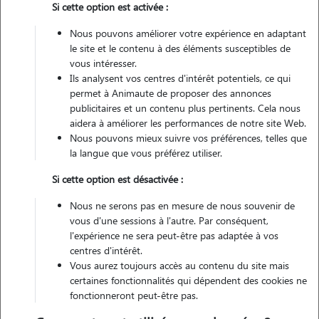
Si cette option est activée :
Non véhiculé
Nous pouvons améliorer votre expérience en adaptant
le site et le contenu à des éléments susceptibles de
Contacter
vous intéresser.
Ils analysent vos centres d'intérêt potentiels, ce qui
L'envoi d'une demande est sans engagement
permet à Animaute de proposer des annonces
publicitaires et un contenu plus pertinents. Cela nous
aidera à améliorer les performances de notre site Web.
Nous pouvons mieux suivre vos préférences, telles que
la langue que vous préférez utiliser.
Motivation
Si cette option est désactivée :
je suis passionné par les animaux depuis tout petits et je trouve que
Nous ne serons pas en mesure de nous souvenir de
c'est un moyen passionnant, en tant qu'étudiant en étude supérieure
vous d'une sessions à l'autre. Par conséquent,
je trouve que devenir pet-sitter et un moyen amusant et passionnant
l'expérience ne sera peut-être pas adaptée à vos
centres d'intérêt.
de se faire de l'argent.
Vous aurez toujours accès au contenu du site mais
certaines fonctionnalités qui dépendent des cookies ne
fonctionneront peut-être pas.
Expérience