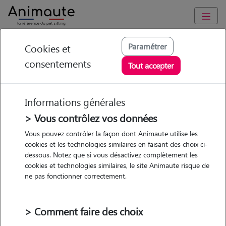
Animaute
/
Ile-de-France
/
Yvelines
/
Le Pecq
Paramétrer
Cookies et
consentements
Kilian - Petsitter à LE
Tout accepter
PECQ
Informations générales
> Vous contrôlez vos données
• 20 ans
Vous pouvez contrôler la façon dont Animaute utilise les
cookies et les technologies similaires en faisant des choix ci-
dessous. Notez que si vous désactivez complètement les
cookies et technologies similaires, le site Animaute risque de
ne pas fonctionner correctement.
1 animal
Appartement
> Comment faire des choix