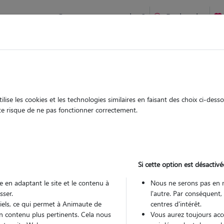
Comment ça marche ?
Recherche
te
/
Centre-Val-de-Loire
/
Indre-et-Loire
/
Ballan-Miré
ise les cookies et les technologies similaires en faisant des choix ci-des
a
ute risque de ne pas fonctionner correctement.
 sitter à VILLANDRY 37510
 ans
Si cette option est désactivé
arde
Promenades
 le Pet Sitter
 en adaptant le site et le contenu à
Nous ne serons pas en 
sser.
l'autre. Par conséquent,
tiels, ce qui permet à Animaute de
centres d'intérêt.
n contenu plus pertinents. Cela nous
Vous aurez toujours accè