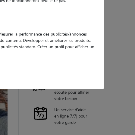
es ne fonctionneront peut-être pas.
Nos
garanties
. Mesurer la performance des publicités/annonces
e du contenu. Développer et améliorer les produits.
ublicités standard. Créer un profil pour afficher un
Une assistance
vétérinaire pour
chaque garde
Un conseiller
personnel à votre
écoute pour affiner
votre besoin
Un service d'aide
en ligne 7/7j pour
votre garde