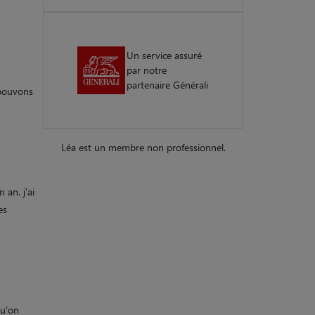
Un service assuré
par notre
partenaire Générali
 pouvons
Léa est un membre non professionnel.
 an. j'ai
es
qu'on