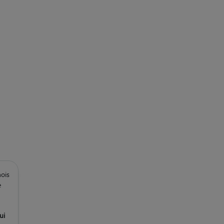
nois
e
ui