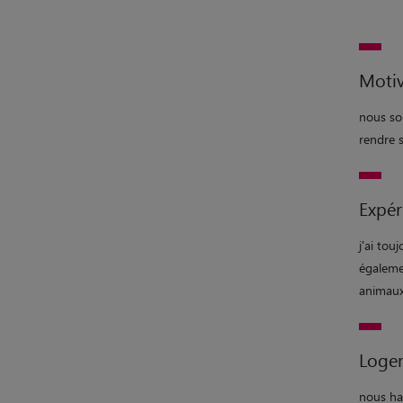
Motiv
nous so
rendre s
Expér
j'ai tou
égaleme
animaux
Loge
nous ha