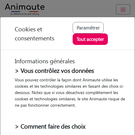
Animaute
/
Centre-Val-de-Loire
/
Indre-et-Loire
/
Ballan-Miré
Paramétrer
Cookies et
consentements
Lucie - Petsitter à ST
Tout accepter
GENOUPH
Informations générales
> Vous contrôlez vos données
• 20 ans
Vous pouvez contrôler la façon dont Animaute utilise les
cookies et les technologies similaires en faisant des choix ci-
dessous. Notez que si vous désactivez complètement les
cookies et technologies similaires, le site Animaute risque de
ne pas fonctionner correctement.
Pas d'animaux
Maison
> Comment faire des choix