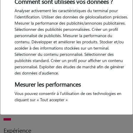
Comment sont utilisées vos données ?
Analyser activement les caractéristiques du terminal pour
Motivation
l'identification. Utiliser des données de géolocalisation précises.
Mesurer la performance des publicités/annonces publicitaires.
je souhaite garder des chats parce que j'ai toujours eu une profonde
Sélectionner des publicités personnalisées. Créer un profil
affinité pour ces animaux fascinants et indépendants. leur caractère
personnalisé de publicités. Mesurer la performance du
unique, leur élégance naturelle et leur capacité à apporter une
contenu. Développer et améliorer les produits. Stocker et/ou
compagnie chaleureuse et apaisante me touchent particulièrement.
accéder à des informations stockées sur un terminal.
Sélectionner du contenu personnalisé. Sélectionner des
en tant que gardienne, je m'engage à offrir à chaque chat un
publicités standard. Créer un profil pour afficher un contenu
environnement sûr et confortable, où il pourra se sentir serein et bien
personnalisé. Exploiter des études de marché afin de générer
soigné. mon objectif est de répondre à leurs besoins avec attention,
des données d'audience.
que ce soit pour leur alimentation, leurs jeux ou leurs moments de
Mesurer les performances
détente, tout en veillant à maintenir leur routine quotidienne. offrir
cette attention et cette affection aux chats me procure une immense
Vous pouvez consentir à l'utilisation de ces technologies en
cliquant sur « Tout accepter »
satisfaction, et je suis enthousiaste à l'idée de contribuer à leur bien-
être lorsqu'ils ne sont pas chez leurs propriétaires.
Expérience