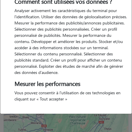
Comment sont utilisées vos données ?
j'ai effectué mon stage de 3ème dans une clinique vétérinaire, je me
Analyser activement les caractéristiques du terminal pour
suis occupée d'eux en leur donnant à manger et vérifier qu'ils vont
l'identification. Utiliser des données de géolocalisation précises.
bien. de plus, je sortais régulièrement le chien d'une connaissance
Mesurer la performance des publicités/annonces publicitaires.
parce qu'il ne pouvait pas le sortir a cause de sa santé fragile.
Sélectionner des publicités personnalisées. Créer un profil
personnalisé de publicités. Mesurer la performance du
contenu. Développer et améliorer les produits. Stocker et/ou
accéder à des informations stockées sur un terminal.
Sélectionner du contenu personnalisé. Sélectionner des
lily-rose est un membre non professionnel.
publicités standard. Créer un profil pour afficher un contenu
personnalisé. Exploiter des études de marché afin de générer
des données d'audience.
Mesurer les performances
Situation géographique
Vous pouvez consentir à l'utilisation de ces technologies en
cliquant sur « Tout accepter »