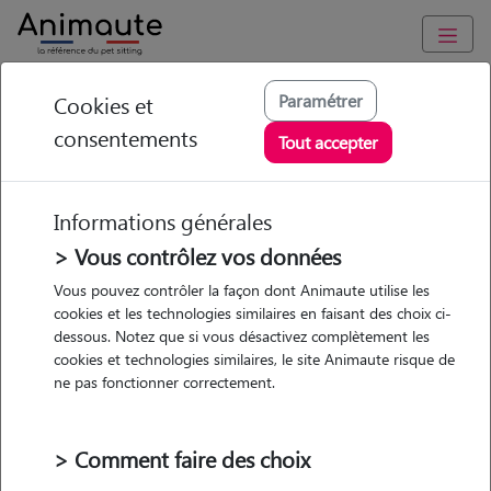
Animaute
/
Auvergne-Rhône-Alpes
/
Isère
/
Eybens
Paramétrer
Cookies et
consentements
Lily-rose - Petsitter à
Tout accepter
EYBENS
Informations générales
> Vous contrôlez vos données
• 21 ans
Vous pouvez contrôler la façon dont Animaute utilise les
cookies et les technologies similaires en faisant des choix ci-
dessous. Notez que si vous désactivez complètement les
cookies et technologies similaires, le site Animaute risque de
ne pas fonctionner correctement.
Pas d'animaux
Maison
> Comment faire des choix