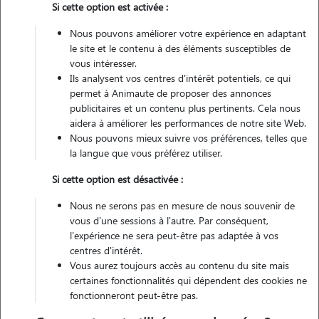
Si cette option est activée :
Véhiculé
Nous pouvons améliorer votre expérience en adaptant
le site et le contenu à des éléments susceptibles de
Contacter
vous intéresser.
Ils analysent vos centres d'intérêt potentiels, ce qui
L'envoi d'une demande est sans engagement
permet à Animaute de proposer des annonces
publicitaires et un contenu plus pertinents. Cela nous
aidera à améliorer les performances de notre site Web.
Nous pouvons mieux suivre vos préférences, telles que
la langue que vous préférez utiliser.
Motivation
Si cette option est désactivée :
garder ou sortir des animaux serait un vrai plaisir pour moi, j'ai grandi
Nous ne serons pas en mesure de nous souvenir de
en aimant les animaux et en m'occupant d'eux. je souhaite garder des
vous d'une sessions à l'autre. Par conséquent,
animaux car cela me ferai plaisir mais je peux aussi rendre service à
l'expérience ne sera peut-être pas adaptée à vos
centres d'intérêt.
une personne dans le besoin.
Vous aurez toujours accès au contenu du site mais
certaines fonctionnalités qui dépendent des cookies ne
fonctionneront peut-être pas.
Expérience