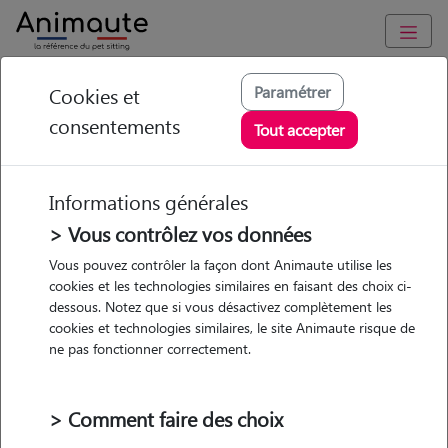
Animaute
/
Occitanie
/
Gers
/
Auch
Paramétrer
Cookies et
consentements
Lisa - Petsitter à
Tout accepter
Auch
Informations générales
> Vous contrôlez vos données
• 31 ans
Vous pouvez contrôler la façon dont Animaute utilise les
cookies et les technologies similaires en faisant des choix ci-
Garde
Promenades
dessous. Notez que si vous désactivez complètement les
chez le Pet Sitter
cookies et technologies similaires, le site Animaute risque de
ne pas fonctionner correctement.
> Comment faire des choix
1 animal
Appartement