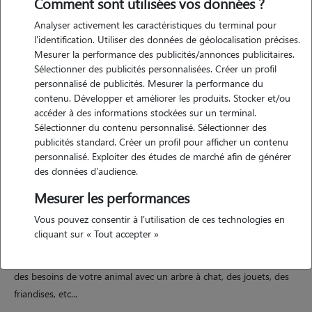
Comment sont utilisées vos données ?
Analyser activement les caractéristiques du terminal pour
l'identification. Utiliser des données de géolocalisation précises.
Mesurer la performance des publicités/annonces publicitaires.
Sélectionner des publicités personnalisées. Créer un profil
Motivation
personnalisé de publicités. Mesurer la performance du
contenu. Développer et améliorer les produits. Stocker et/ou
j'ai toujours aimé les animaux et plus particulièrement les chats car
accéder à des informations stockées sur un terminal.
j'ai toujours eu des chats depuis que je suis petite. actuellement, j'ai
Sélectionner du contenu personnalisé. Sélectionner des
un chat de 4 ans, très affectueux et amical qui pourra tenir
publicités standard. Créer un profil pour afficher un contenu
personnalisé. Exploiter des études de marché afin de générer
compagnie à votre boule de poil.
des données d'audience.
Mesurer les performances
Expérience
Vous pouvez consentir à l'utilisation de ces technologies en
cliquant sur « Tout accepter »
j'ai déjà gardé des chats pendants les vacances mais j'ai aussi pu
confier mon animal à un pet-sitter. ainsi, je suis capable de m'occuper
des besoins de votre animal avec un arbre à chat, des jouets, des
friandises, etc...