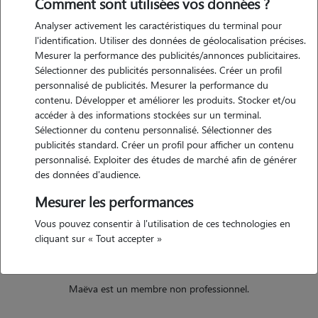
Comment sont utilisées vos données ?
Je serai donc à l'écoute non seulement des besoins de l'animal mais
aussi des attentes de son propriétaire.
Analyser activement les caractéristiques du terminal pour
l'identification. Utiliser des données de géolocalisation précises.
Mesurer la performance des publicités/annonces publicitaires.
Sélectionner des publicités personnalisées. Créer un profil
Expérience
personnalisé de publicités. Mesurer la performance du
contenu. Développer et améliorer les produits. Stocker et/ou
Depuis toute petite je suis entourée d'animaux (rongeurs, chiens,
accéder à des informations stockées sur un terminal.
chats ou animaux de ferme). Ma mère faisant partie de la protection
Sélectionner du contenu personnalisé. Sélectionner des
animale, nous avons souvent recueilli des animaux abandonnés ou
publicités standard. Créer un profil pour afficher un contenu
maltraités chez nous pour les soigner ou pour leur redonner une
personnalisé. Exploiter des études de marché afin de générer
nouvelle vie. J'ai pris beaucoup de plaisir à m'occuper d'eux et suis
des données d'audience.
très sensible à leur bien-être. J'ai connu à la fois des animaux âgés
Mesurer les performances
tout comme des plus jeunes, certains grands et d'autres petits,
Vous pouvez consentir à l'utilisation de ces technologies en
certains à l'aise et d'autres plus craintifs.
cliquant sur « Tout accepter »
Maëva est un membre non professionnel.