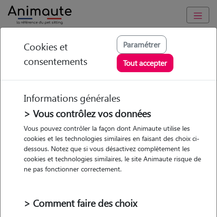
Animaute
/
Centre-Val-de-Loire
/
Indre-et-Loire
/
Tours
Paramétrer
Cookies et
consentements
Maëva - Petsitter à
Tout accepter
Tours
Informations générales
> Vous contrôlez vos données
• 29 ans
Vous pouvez contrôler la façon dont Animaute utilise les
cookies et les technologies similaires en faisant des choix ci-
Promenades
dessous. Notez que si vous désactivez complètement les
cookies et technologies similaires, le site Animaute risque de
ne pas fonctionner correctement.
> Comment faire des choix
Pas d'animaux
Appartement