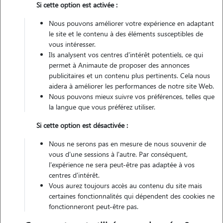
Si cette option est activée :
Véhiculé
Nous pouvons améliorer votre expérience en adaptant
le site et le contenu à des éléments susceptibles de
vous intéresser.
Contacter
Ils analysent vos centres d'intérêt potentiels, ce qui
permet à Animaute de proposer des annonces
L'envoi d'une demande est sans engagement
publicitaires et un contenu plus pertinents. Cela nous
aidera à améliorer les performances de notre site Web.
Nous pouvons mieux suivre vos préférences, telles que
la langue que vous préférez utiliser.
Si cette option est désactivée :
Motivation
Nous ne serons pas en mesure de nous souvenir de
Bonjour,
vous d'une sessions à l'autre. Par conséquent,
Ayant du temps libre, j'aimerai le rentabiliser en faisant une chose
l'expérience ne sera peut-être pas adaptée à vos
que j'apprécie particulièrement : rendre service et m'occuper
centres d'intérêt.
Vous aurez toujours accès au contenu du site mais
d'animaux. L'expression "lier l'utile à l'agréable" s'applique
certaines fonctionnalités qui dépendent des cookies ne
parfaitement ici. Ayant moi même des animaux je comprend
fonctionneront peut-être pas.
parfaitement la complexité quant à la gardes de nous petits protégés.