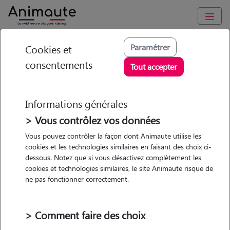
Animaute
/
Pays-de-la-Loire
/
Maine-et-Loire
/
Loire-Authion
Paramétrer
Cookies et
consentements
Maeva - Petsitter à
Tout accepter
BEAUFORT EN
ANJOU
Informations générales
> Vous contrôlez vos données
Vous pouvez contrôler la façon dont Animaute utilise les
cookies et les technologies similaires en faisant des choix ci-
• 20 ans
dessous. Notez que si vous désactivez complètement les
Garde
cookies et technologies similaires, le site Animaute risque de
chez le Pet Sitter
ne pas fonctionner correctement.
> Comment faire des choix