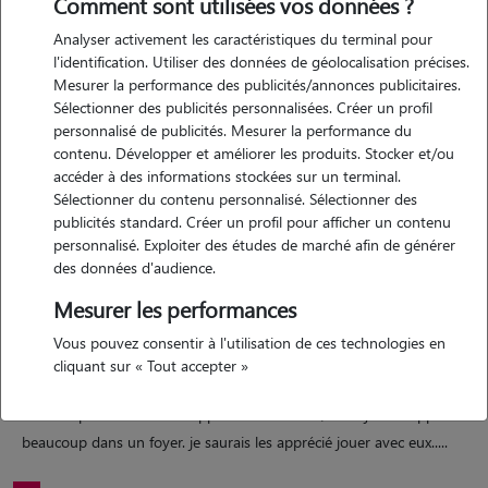
Comment sont utilisées vos données ?
Analyser activement les caractéristiques du terminal pour
l'identification. Utiliser des données de géolocalisation précises.
Mesurer la performance des publicités/annonces publicitaires.
Sélectionner des publicités personnalisées. Créer un profil
Motivation
personnalisé de publicités. Mesurer la performance du
contenu. Développer et améliorer les produits. Stocker et/ou
accéder à des informations stockées sur un terminal.
je suis motivé j'aimerais trouvé un travail pour l'été pour pouvoir
Sélectionner du contenu personnalisé. Sélectionner des
ensuite continuer mes études. j'ai postulé pour faire le mais cette
publicités standard. Créer un profil pour afficher un contenu
année mais il a été repousser a cause des intempéries . j'aime
personnalisé. Exploiter des études de marché afin de générer
vraiment les animaux.
des données d'audience.
Mesurer les performances
Expérience
Vous pouvez consentir à l'utilisation de ces technologies en
cliquant sur « Tout accepter »
j'ai eu plusieurs animaux de compagnie 2 chats surtout et j'aime
beaucoup les animaux ils apportent du calme, de la joie ils apportent
beaucoup dans un foyer. je saurais les apprécié jouer avec eux.....