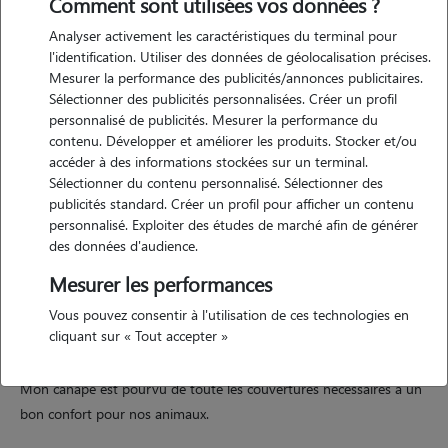
Comment sont utilisées vos données ?
Analyser activement les caractéristiques du terminal pour
l'identification. Utiliser des données de géolocalisation précises.
Mesurer la performance des publicités/annonces publicitaires.
Sélectionner des publicités personnalisées. Créer un profil
personnalisé de publicités. Mesurer la performance du
contenu. Développer et améliorer les produits. Stocker et/ou
accéder à des informations stockées sur un terminal.
Sélectionner du contenu personnalisé. Sélectionner des
Motivation
publicités standard. Créer un profil pour afficher un contenu
personnalisé. Exploiter des études de marché afin de générer
Je suis actuellement à la retraite. Lorsque j'étais en activité j'ai utilisé
des données d'audience.
votre plateforme pour faire garder ma chienne.
Mesurer les performances
J'ai été conquise par l'expérience, faire garder Blanche dans un
environnement familial était super.
Vous pouvez consentir à l'utilisation de ces technologies en
cliquant sur « Tout accepter »
Je peux offrir un cadre magnifique, la maison est située dans un
jardin très grand et entièrement clôturé.
Mon canapé est pourvu de toute les couvertures nécessaires à un
bon confort pour nos animaux.