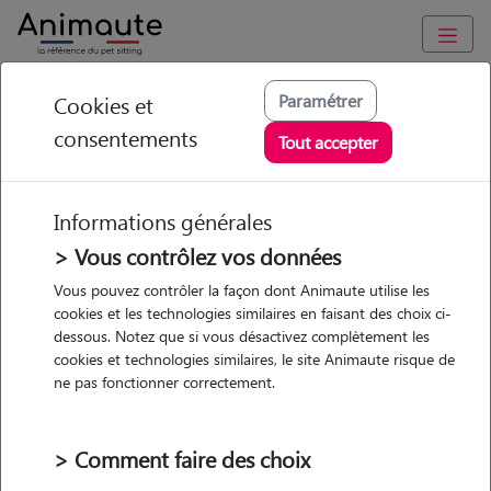
Animaute
/
Bretagne
/
Ille-et-Vilaine
/
Mordelles
Paramétrer
Cookies et
consentements
MAGALI - Petsitter à
Tout accepter
BREAL SOUS
MONTFORT
Informations générales
> Vous contrôlez vos données
Vous pouvez contrôler la façon dont Animaute utilise les
cookies et les technologies similaires en faisant des choix ci-
5
/5
(
8 avis
)
dessous. Notez que si vous désactivez complètement les
cookies et technologies similaires, le site Animaute risque de
• 69 ans
ne pas fonctionner correctement.
Garde
Promenades
chez le Pet Sitter
> Comment faire des choix