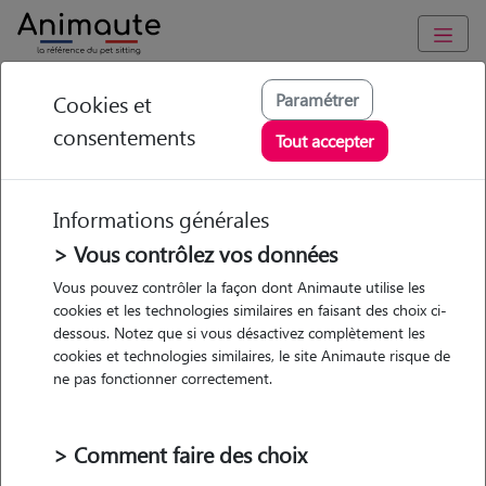
Animaute
/
Auvergne-Rhône-Alpes
/
Loire
/
Rive-de-Gier
Paramétrer
Cookies et
consentements
Magali - Petsitter à
Tout accepter
RIVE DE GIER
Informations générales
> Vous contrôlez vos données
• 45 ans
Vous pouvez contrôler la façon dont Animaute utilise les
cookies et les technologies similaires en faisant des choix ci-
Garde
dessous. Notez que si vous désactivez complètement les
chez le Pet Sitter
cookies et technologies similaires, le site Animaute risque de
ne pas fonctionner correctement.
> Comment faire des choix
5 animaux
Maison