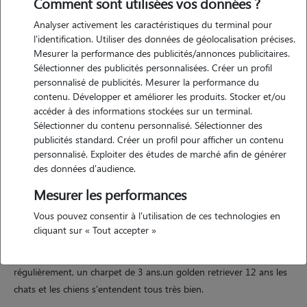
Comment sont utilisées vos données ?
Analyser activement les caractéristiques du terminal pour
l'identification. Utiliser des données de géolocalisation précises.
Mesurer la performance des publicités/annonces publicitaires.
Sélectionner des publicités personnalisées. Créer un profil
Motivation
personnalisé de publicités. Mesurer la performance du
contenu. Développer et améliorer les produits. Stocker et/ou
j'adore les animaux depuis toujours. nous avons liway une croisée
accéder à des informations stockées sur un terminal.
labrador de 11 ans, ivoire un sacré de birmanie de 13 ans et 2 chats
Sélectionner du contenu personnalisé. Sélectionner des
européens de 1 an ainsi que tutti un poisson rouge. je m'occupe
publicités standard. Créer un profil pour afficher un contenu
personnalisé. Exploiter des études de marché afin de générer
aussi des chats qui errent autour de notre rue.
des données d'audience.
Mesurer les performances
Expérience
Vous pouvez consentir à l'utilisation de ces technologies en
cliquant sur « Tout accepter »
j'ai déjà gardé auparavant un malinois 1 an, une border collie
régulièrement 3 ans, un bichon 8 mois, une staffie de 9 ans
régulièrement, un charpet de 3 ans.un golden retriever 12 ans les
chats et les chiens s'entendent tous très bien.