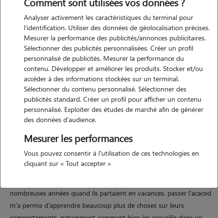
Comment sont utilisées vos données ?
Analyser activement les caractéristiques du terminal pour
l'identification. Utiliser des données de géolocalisation précises.
Mesurer la performance des publicités/annonces publicitaires.
Motivation
Sélectionner des publicités personnalisées. Créer un profil
personnalisé de publicités. Mesurer la performance du
j'ai passé mon acaced pour me professionnaliser, j'aimerais accueillir
contenu. Développer et améliorer les produits. Stocker et/ou
des chats chez moi car je n'en n'ai plus. le confort et le bien être des
accéder à des informations stockées sur un terminal.
loulous qui me seront confiés seront ma priorité. je vis en maison
Sélectionner du contenu personnalisé. Sélectionner des
sans chien ni enfant et m'occuper deux sera ma priorité. mon but est
publicités standard. Créer un profil pour afficher un contenu
personnalisé. Exploiter des études de marché afin de générer
que vous puissiez passer des vacances sereines avec nouvelles et
des données d'audience.
photos quotidiennement.
Mesurer les performances
Vous pouvez consentir à l'utilisation de ces technologies en
Expérience
cliquant sur « Tout accepter »
j'ai toujours eu des chats, j'ai gardé les chats de mes parents de
nombreuses années quand ils partaient en vacances. passer l'acaced
m'a permis d'apprendre beaucoup plus de choses sur leurs
comportements, notamment comment bien les accueillir dans un