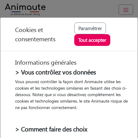
Animaute
/
Auvergne-Rhône-Alpes
/
Loire
/
Rive-de-Gier
Paramétrer
Cookies et
consentements
Caroline - Petsitter à
Tout accepter
CHATEAUNEUF
Informations générales
> Vous contrôlez vos données
• 35 ans
Vous pouvez contrôler la façon dont Animaute utilise les
cookies et les technologies similaires en faisant des choix ci-
Garde
dessous. Notez que si vous désactivez complètement les
chez le Pet Sitter
cookies et technologies similaires, le site Animaute risque de
ne pas fonctionner correctement.
> Comment faire des choix
Pas d'animaux
Maison