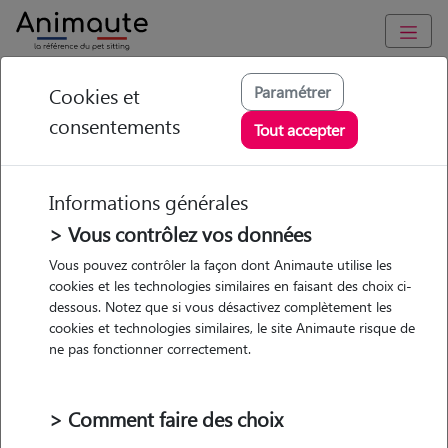
Animaute
/
Occitanie
/
Hérault
/
Montpellier
Paramétrer
Cookies et
consentements
Marie - Petsitter à
Tout accepter
MONTPELLIER
Informations générales
> Vous contrôlez vos données
• 31 ans
Vous pouvez contrôler la façon dont Animaute utilise les
cookies et les technologies similaires en faisant des choix ci-
dessous. Notez que si vous désactivez complètement les
cookies et technologies similaires, le site Animaute risque de
ne pas fonctionner correctement.
Pas d'animaux
Appartement
> Comment faire des choix