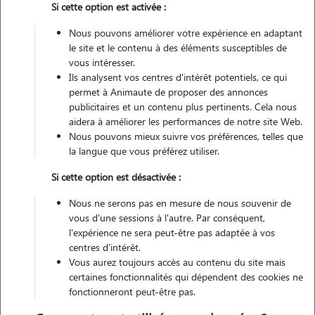
Si cette option est activée :
Véhiculé
Nous pouvons améliorer votre expérience en adaptant
le site et le contenu à des éléments susceptibles de
Contacter
vous intéresser.
Ils analysent vos centres d'intérêt potentiels, ce qui
L'envoi d'une demande est sans engagement
permet à Animaute de proposer des annonces
publicitaires et un contenu plus pertinents. Cela nous
aidera à améliorer les performances de notre site Web.
Nous pouvons mieux suivre vos préférences, telles que
la langue que vous préférez utiliser.
Motivation
Si cette option est désactivée :
amoureuse des animaux depuis toujours mais ne pouvant pas en
Nous ne serons pas en mesure de nous souvenir de
avoir dans mon petit appartement, je propose ici mes services afin de
vous d'une sessions à l'autre. Par conséquent,
passer du temps avec vos compagnons et de leur donner tout
l'expérience ne sera peut-être pas adaptée à vos
centres d'intérêt.
l'amour dont ils auront besoin durant vos absences.
Vous aurez toujours accès au contenu du site mais
certaines fonctionnalités qui dépendent des cookies ne
fonctionneront peut-être pas.
Expérience