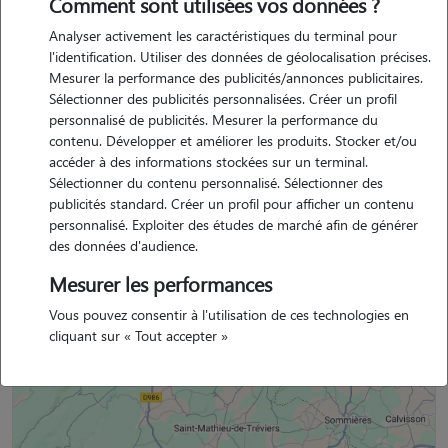
Comment sont utilisées vos données ?
je vis avec des animaux depuis que je suis toute petite. des chats, et
Analyser activement les caractéristiques du terminal pour
un chien avec qui j'ai grandi. depuis que je vis seule, j'ai eu également
l'identification. Utiliser des données de géolocalisation précises.
un chat et un petit lapin. je garde régulièrement les animaux, que ce
Mesurer la performance des publicités/annonces publicitaires.
soit chiens ou chats, de mes amis et ma famille.
Sélectionner des publicités personnalisées. Créer un profil
personnalisé de publicités. Mesurer la performance du
contenu. Développer et améliorer les produits. Stocker et/ou
accéder à des informations stockées sur un terminal.
Sélectionner du contenu personnalisé. Sélectionner des
marie est un membre non professionnel.
publicités standard. Créer un profil pour afficher un contenu
personnalisé. Exploiter des études de marché afin de générer
des données d'audience.
Mesurer les performances
Situation géographique
Vous pouvez consentir à l'utilisation de ces technologies en
cliquant sur « Tout accepter »