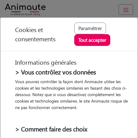
Animaute
/
Occitanie
/
Haute-Garonne
/
Toulouse
Paramétrer
Cookies et
consentements
Marie laure -
Tout accepter
Petsitter à
TOULOUSE
Informations générales
> Vous contrôlez vos données
Vous pouvez contrôler la façon dont Animaute utilise les
cookies et les technologies similaires en faisant des choix ci-
• 47 ans
dessous. Notez que si vous désactivez complètement les
Garde
Promenades
cookies et technologies similaires, le site Animaute risque de
chez le Pet Sitter
ne pas fonctionner correctement.
> Comment faire des choix