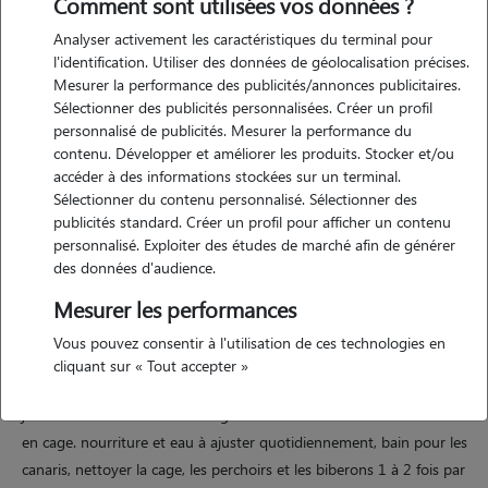
Comment sont utilisées vos données ?
Analyser activement les caractéristiques du terminal pour
l'identification. Utiliser des données de géolocalisation précises.
Mesurer la performance des publicités/annonces publicitaires.
Sélectionner des publicités personnalisées. Créer un profil
Motivation
personnalisé de publicités. Mesurer la performance du
contenu. Développer et améliorer les produits. Stocker et/ou
accéder à des informations stockées sur un terminal.
avec notre fils de 7 ans, nous souhaitons accueillir des oiseaux
Sélectionner du contenu personnalisé. Sélectionner des
ponctuellement. la garde des animaux domestique lors des absences
publicités standard. Créer un profil pour afficher un contenu
est compliqué et nous souhaitons rendre service. il nous semble être
personnalisé. Exploiter des études de marché afin de générer
un bon compromis afin s'assurer de notre capacité au long cours,
des données d'audience.
d'en héberger.
Mesurer les performances
Vous pouvez consentir à l'utilisation de ces technologies en
Expérience
cliquant sur « Tout accepter »
je connais les besoins et les règles associés au bien être des oiseaux
en cage. nourriture et eau à ajuster quotidiennement, bain pour les
canaris, nettoyer la cage, les perchoirs et les biberons 1 à 2 fois par