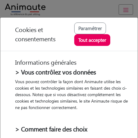
Animaute
/
Occitanie
/
Haute-Garonne
/
Toulouse
Paramétrer
Cookies et
consentements
Rose - Petsitter à
Tout accepter
TOULOUSE
Informations générales
> Vous contrôlez vos données
• 21 ans
Vous pouvez contrôler la façon dont Animaute utilise les
cookies et les technologies similaires en faisant des choix ci-
Garde
dessous. Notez que si vous désactivez complètement les
chez le Pet Sitter
cookies et technologies similaires, le site Animaute risque de
ne pas fonctionner correctement.
> Comment faire des choix
Pas d'animaux
Appartement