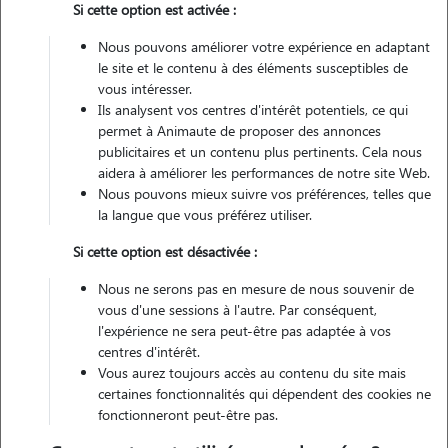
Si cette option est activée :
Nous pouvons améliorer votre expérience en adaptant
Non véhiculé
le site et le contenu à des éléments susceptibles de
vous intéresser.
Ils analysent vos centres d'intérêt potentiels, ce qui
Contacter
permet à Animaute de proposer des annonces
publicitaires et un contenu plus pertinents. Cela nous
L'envoi d'une demande est sans engagement
aidera à améliorer les performances de notre site Web.
Nous pouvons mieux suivre vos préférences, telles que
la langue que vous préférez utiliser.
Si cette option est désactivée :
Motivation
Nous ne serons pas en mesure de nous souvenir de
vous d'une sessions à l'autre. Par conséquent,
passionnée par les animaux, j'adorerais avoir la possibilité de garder
l'expérience ne sera peut-être pas adaptée à vos
les votre. j'aime beaucoup leur compagnie ainsi que de prendre soin
centres d'intérêt.
d'eux. la présence d'animaux me fait du bien et me réconforte.
Vous aurez toujours accès au contenu du site mais
certaines fonctionnalités qui dépendent des cookies ne
fonctionneront peut-être pas.
Expérience