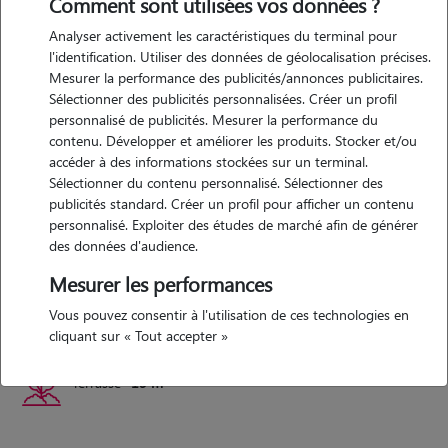
Comment sont utilisées vos données ?
Analyser activement les caractéristiques du terminal pour
depuis petite je suis entourée d'animaux de toute sortes et ça a
l'identification. Utiliser des données de géolocalisation précises.
développé chez moi une passion. j'ai toujours vécu avec des animaux
Mesurer la performance des publicités/annonces publicitaires.
jusqu'ici donc ce serait pour moi un grand plaisir de pouvoir
Sélectionner des publicités personnalisées. Créer un profil
m'occuper des votre.
personnalisé de publicités. Mesurer la performance du
contenu. Développer et améliorer les produits. Stocker et/ou
accéder à des informations stockées sur un terminal.
Sélectionner du contenu personnalisé. Sélectionner des
Logement
publicités standard. Créer un profil pour afficher un contenu
personnalisé. Exploiter des études de marché afin de générer
appartement convenable avec des espaces séparés. l'appartement
des données d'audience.
dispose d'une terrasse sécurisée
Mesurer les performances
Vous pouvez consentir à l'utilisation de ces technologies en
Appartement
30 m²
cliquant sur « Tout accepter »
Terrasse
15 m²