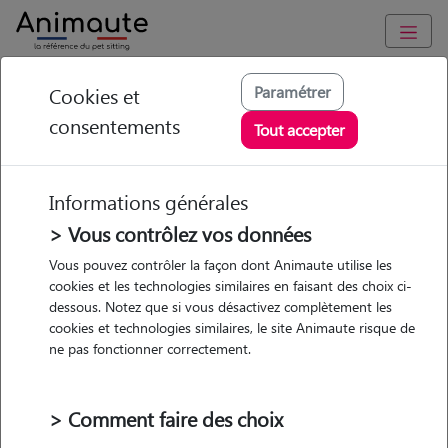
Animaute
/
Provence Alpes Côte d'Azur
/
Bouches-du-Rhône
/
Paramétrer
Cookies et
Marseille 9e Arrondissement
consentements
Tout accepter
Martine - Petsitter à
MARSEILLE 09
Informations générales
> Vous contrôlez vos données
Vous pouvez contrôler la façon dont Animaute utilise les
cookies et les technologies similaires en faisant des choix ci-
5
/5
(
7 avis
)
dessous. Notez que si vous désactivez complètement les
cookies et technologies similaires, le site Animaute risque de
• 66 ans
ne pas fonctionner correctement.
Garde
Promenades
chez le Pet Sitter
> Comment faire des choix