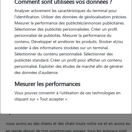
Comment sont utilisées vos données ?
Analyser activement les caractéristiques du terminal pour
l'identification. Utiliser des données de géolocalisation précises.
Mesurer la performance des publicités/annonces publicitaires.
Sélectionner des publicités personnalisées. Créer un profil
personnalisé de publicités. Mesurer la performance du
contenu. Développer et améliorer les produits. Stocker et/ou
accéder à des informations stockées sur un terminal.
Motivation
Sélectionner du contenu personnalisé. Sélectionner des
publicités standard. Créer un profil pour afficher un contenu
personnalisé. Exploiter des études de marché afin de générer
nous avons toujours eu et gardé des animaux et nous les chérissons
des données d'audience.
tels nos enfants plus que tout. votre petit compagnon sera aux petits
soins avec nous, nous sommes retraités, disponibles et a sa
Mesurer les performances
disposition totale. il nous tarde de le rencontrer
Vous pouvez consentir à l'utilisation de ces technologies en
cliquant sur « Tout accepter »
Expérience
nous avons eu des chiens et des chats toute notre vie et en avons eu
en garde depuis de tres nombreuses annees. tous les animaux sont