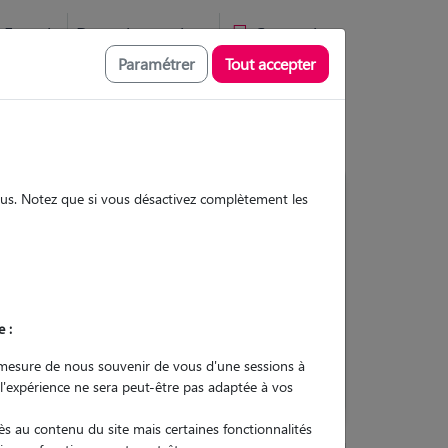
Favoris
Devenir pet sitter
Connexion
Paramétrer
Tout accepter
sous. Notez que si vous désactivez complètement les
Contacter
e :
L'envoi d'une demande est sans
engagement
mesure de nous souvenir de vous d'une sessions à
 l'expérience ne sera peut-être pas adaptée à vos
s au contenu du site mais certaines fonctionnalités