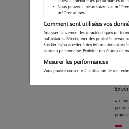
aidera à améliorer les performances de n
Nous pouvons mieux suivre vos préférenc
2 a
préférez utiliser.
Comment sont utilisées vos donné
Analyser activement les caractéristiques du termi
publicitaires. Sélectionner des publicités person
Motiv
Stocker et/ou accéder à des informations stockées
contenu personnalisé. Exploiter des études de m
Cela fa
mes clie
Mesurer les performances
avoir t
Vous pouvez consentir à l'utilisation de ces tech
Expér
1 an en 
pension
propose 