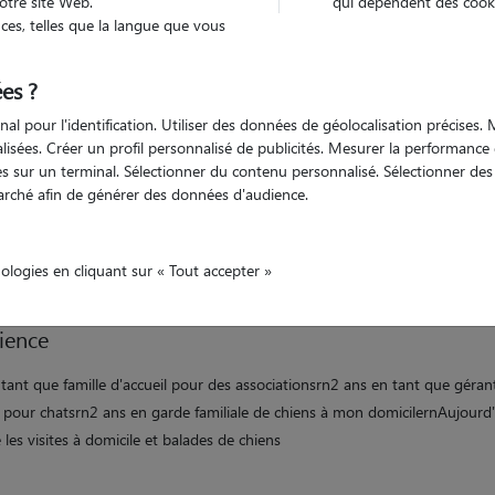
otre site Web.
qui dépendent des cooki
es, telles que la langue que vous
Véhiculé
nimaux
Appartement
es ?
nal pour l'identification. Utiliser des données de géolocalisation précises
nalisées. Créer un profil personnalisé de publicités. Mesurer la performanc
ation
 sur un terminal. Sélectionner du contenu personnalisé. Sélectionner des p
arché afin de générer des données d'audience.
it plusieurs années que mon métier de Dog sitter est reconnu et recomma
nts.rnC'est un travail de passion, d'expérience et de bienveillance. Vous p
oute confiance dans mon implication auprès des toutous.
nologies en cliquant sur « Tout accepter »
ience
tant que famille d'accueil pour des associationsrn2 ans en tant que géran
 pour chatsrn2 ans en garde familiale de chiens à mon domicilernAujourd'
les visites à domicile et balades de chiens