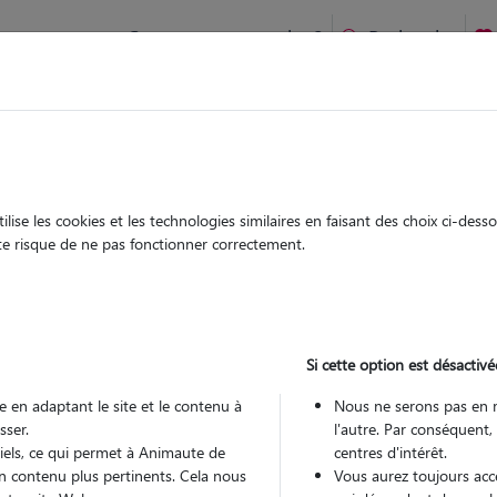
Comment ça marche ?
Recherche
te
/
Occitanie
/
Hérault
/
Montady
ise les cookies et les technologies similaires en faisant des choix ci-des
ARTY
ute risque de ne pas fonctionner correctement.
 sitter à CAPESTANG 34310
 ans
Si cette option est désactivé
 en adaptant le site et le contenu à
Nous ne serons pas en 
sser.
l'autre. Par conséquent,
tiels, ce qui permet à Animaute de
centres d'intérêt.
n contenu plus pertinents. Cela nous
Vous aurez toujours accè