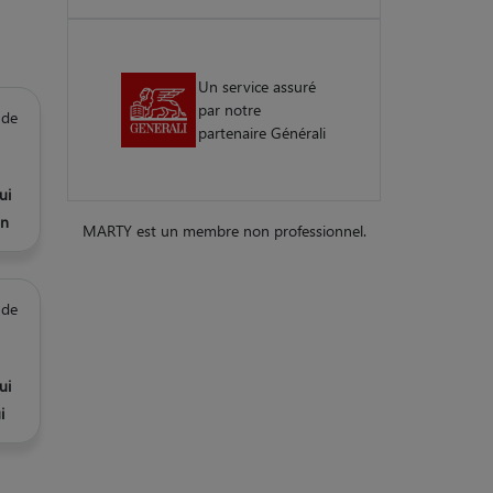
Un service assuré
par notre
 de
partenaire Générali
ui
n
MARTY est un membre non professionnel.
 de
ui
i