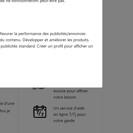
es ne fonctionneront peut-être pas.
Nos
garanties
. Mesurer la performance des publicités/annonces
e du contenu. Développer et améliorer les produits.
ublicités standard. Créer un profil pour afficher un
ndé par
Une assistance
vétérinaire pour
ouvez
chaque garde
Un conseiller
personnel à votre
écoute pour affiner
votre besoin
te d'une
Un service d'aide
hui je
en ligne 7/7j pour
votre garde