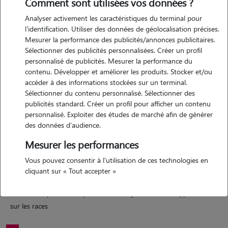
Comment sont utilisées vos données ?
Analyser activement les caractéristiques du terminal pour
l'identification. Utiliser des données de géolocalisation précises.
Motivation
Mesurer la performance des publicités/annonces publicitaires.
Sélectionner des publicités personnalisées. Créer un profil
vivre de ma passion et donner du bonheur au chiens autour de moi
personnalisé de publicités. Mesurer la performance du
ayant l'accaced je veux me rapprocher de mon rêve qui est de
contenu. Développer et améliorer les produits. Stocker et/ou
devenir éducatrice canin et d'ouvrir un centre aérer canin . j'aimerais
accéder à des informations stockées sur un terminal.
Sélectionner du contenu personnalisé. Sélectionner des
en apprendre plus sur les chiens afin d'aider au mieux leurs gardiens
publicités standard. Créer un profil pour afficher un contenu
personnalisé. Exploiter des études de marché afin de générer
des données d'audience.
Expérience
Mesurer les performances
j'ai deux chiens , j'ai effectué des stages en refuges et en écuries j'ai
Vous pouvez consentir à l'utilisation de ces technologies en
pue lors de ces stages apprendre sur les codes canins leurs bien être
cliquant sur « Tout accepter »
fondamentales et un peu d'éducation j'ai vu des chiens de tout âges
et avec des problématiques différentes je n'ai aucune appréhension
sur les races