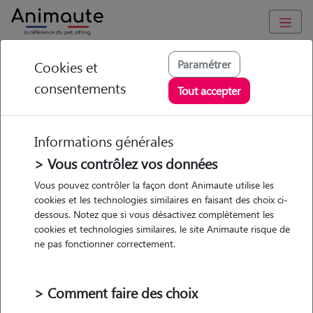
Animaute
/
Occitanie
/
Hérault
/
Montady
Paramétrer
Cookies et
consentements
Océane - Petsitter à
Tout accepter
QUARANTE
Informations générales
> Vous contrôlez vos données
• 25 ans
Vous pouvez contrôler la façon dont Animaute utilise les
cookies et les technologies similaires en faisant des choix ci-
dessous. Notez que si vous désactivez complètement les
cookies et technologies similaires, le site Animaute risque de
ne pas fonctionner correctement.
2 animaux
Appartement
> Comment faire des choix