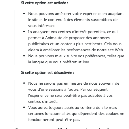
Si cette option est activée :
Formation premiers secours chiens et chats
Nous pouvons améliorer votre expérience en adaptant
le site et le contenu à des éléments susceptibles de
vous intéresser.
Ils analysent vos centres d'intérêt potentiels, ce qui
permet à Animaute de proposer des annonces
publicitaires et un contenu plus pertinents. Cela nous
5 animaux
Appartement
aidera à améliorer les performances de notre site Web.
Nous pouvons mieux suivre vos préférences, telles que
la langue que vous préférez utiliser.
Véhiculé
Si cette option est désactivée :
58
Gardes réalisées
Nous ne serons pas en mesure de nous souvenir de
vous d'une sessions à l'autre. Par conséquent,
Contacter
l'expérience ne sera peut-être pas adaptée à vos
centres d'intérêt.
L'envoi d'une demande est sans engagement
Vous aurez toujours accès au contenu du site mais
certaines fonctionnalités qui dépendent des cookies ne
fonctionneront peut-être pas.