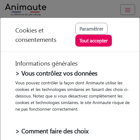
Animaute
/
Centre-Val-de-Loire
/
Indre-et-Loire
/
Saint-Pierre-des-
Paramétrer
Cookies et
Corps
consentements
Tout accepter
Marylee - Petsitter à
Saint-Pierre-des-
Informations générales
Corps
> Vous contrôlez vos données
Vous pouvez contrôler la façon dont Animaute utilise les
cookies et les technologies similaires en faisant des choix ci-
dessous. Notez que si vous désactivez complètement les
5
/5
(
30 avis
)
cookies et technologies similaires, le site Animaute risque de
ne pas fonctionner correctement.
• 37 ans
Garde
Promenades
> Comment faire des choix
chez le Pet Sitter