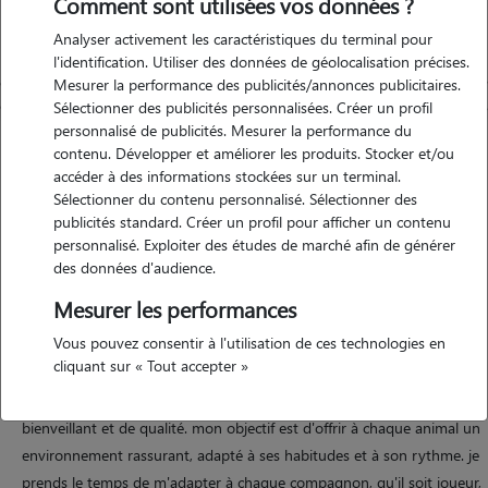
Comment sont utilisées vos données ?
Analyser activement les caractéristiques du terminal pour
l'identification. Utiliser des données de géolocalisation précises.
Mesurer la performance des publicités/annonces publicitaires.
Sélectionner des publicités personnalisées. Créer un profil
personnalisé de publicités. Mesurer la performance du
contenu. Développer et améliorer les produits. Stocker et/ou
accéder à des informations stockées sur un terminal.
Sélectionner du contenu personnalisé. Sélectionner des
publicités standard. Créer un profil pour afficher un contenu
personnalisé. Exploiter des études de marché afin de générer
des données d'audience.
Motivation
Mesurer les performances
Vous pouvez consentir à l'utilisation de ces technologies en
confier son animal, c'est confier un membre de sa famille, et cela
cliquant sur « Tout accepter »
mérite une attention toute particulière. passionnée depuis de
nombreuses années, je propose un service de pet sitting sérieux,
bienveillant et de qualité. mon objectif est d'offrir à chaque animal un
environnement rassurant, adapté à ses habitudes et à son rythme. je
prends le temps de m'adapter à chaque compagnon, qu'il soit joueur,