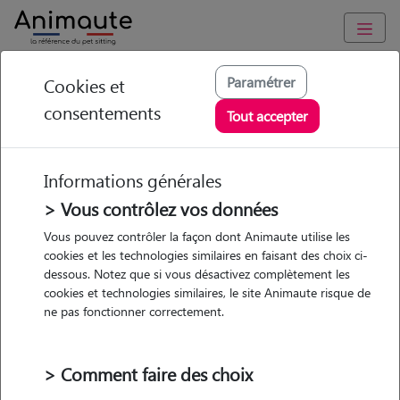
Animaute
/
Hauts-de-France
/
Calvados
/
Ifs
Paramétrer
Cookies et
consentements
Maureen - Petsitter à
Tout accepter
IFS
Informations générales
> Vous contrôlez vos données
Vous pouvez contrôler la façon dont Animaute utilise les
5
/5
(
2 avis
)
cookies et les technologies similaires en faisant des choix ci-
dessous. Notez que si vous désactivez complètement les
• 27 ans
cookies et technologies similaires, le site Animaute risque de
Garde
ne pas fonctionner correctement.
chez le Pet Sitter
> Comment faire des choix