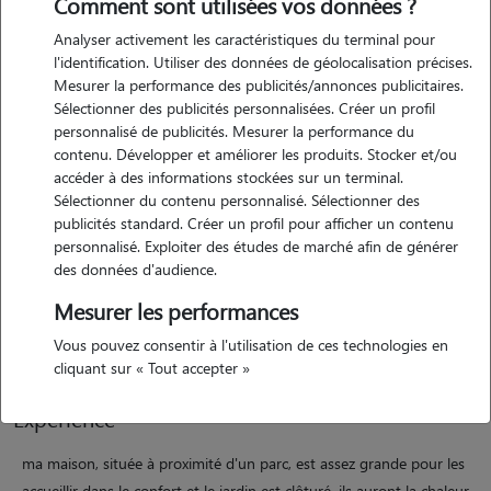
Comment sont utilisées vos données ?
Analyser activement les caractéristiques du terminal pour
l'identification. Utiliser des données de géolocalisation précises.
Mesurer la performance des publicités/annonces publicitaires.
Sélectionner des publicités personnalisées. Créer un profil
personnalisé de publicités. Mesurer la performance du
contenu. Développer et améliorer les produits. Stocker et/ou
Motivation
accéder à des informations stockées sur un terminal.
Sélectionner du contenu personnalisé. Sélectionner des
publicités standard. Créer un profil pour afficher un contenu
amoureuse des animaux, j'ai toujours eu un excellent contact avec
personnalisé. Exploiter des études de marché afin de générer
eux. je ne peux pas prendre d'animaux personnellement pour le
des données d'audience.
moment mais j'ai besoin de leur compagnie pour m'épanouir. leur
Mesurer les performances
affection est sans limite et j'ai à coeur de le leur rendre. je suis une
personne calme, affectueuse et j'adore me promener.
Vous pouvez consentir à l'utilisation de ces technologies en
cliquant sur « Tout accepter »
Expérience
ma maison, située à proximité d'un parc, est assez grande pour les
accueillir dans le confort et le jardin est clôturé. ils auront la chaleur