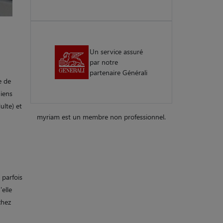
Un service assuré
par notre
partenaire Générali
e de
hiens
ulte) et
myriam est un membre non professionnel.
 parfois
elle
chez