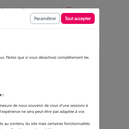
Favoris
Devenir pet sitter
Connexion
Paramétrer
Tout accepter
sous. Notez que si vous désactivez complètement les
4
Gardes réalisées
Contacter
e :
L'envoi d'une demande est sans
mesure de nous souvenir de vous d'une sessions à
engagement
 l'expérience ne sera peut-être pas adaptée à vos
s au contenu du site mais certaines fonctionnalités