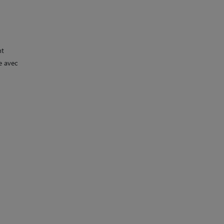
nt
e avec