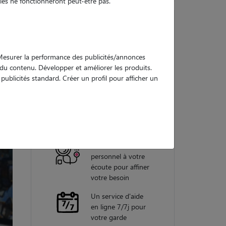
es ne fonctionneront peut-être pas.
Nos
. Mesurer la performance des publicités/annonces
garanties
e du contenu. Développer et améliorer les produits.
ublicités standard. Créer un profil pour afficher un
Une assistance
vétérinaire pour
chaque garde
Un conseiller
personnel à votre
écoute pour affiner
votre besoin
Un service d'aide
en ligne 7/7j pour
votre garde