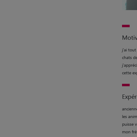
Motiv
j'ai tou
chats de
j'appréc
cette ex
Expér
ancienne
les ani
puisse v
mon frè