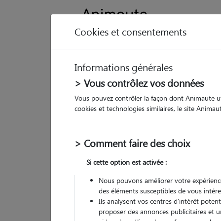
Cookies et consentements
Informations générales
Animau
> Vous contrôlez vos données
Vous pouvez contrôler la façon dont Animaute util
My
cookies et technologies similaires, le site Anima
Pet
> Comment faire des choix
351
Si cette option est activée :
• 54
Nous pouvons améliorer votre expérience
G
des éléments susceptibles de vous intére
chez
(
1 avis
)
Ils analysent vos centres d'intérêt poten
5
/5
proposer des annonces publicitaires et u