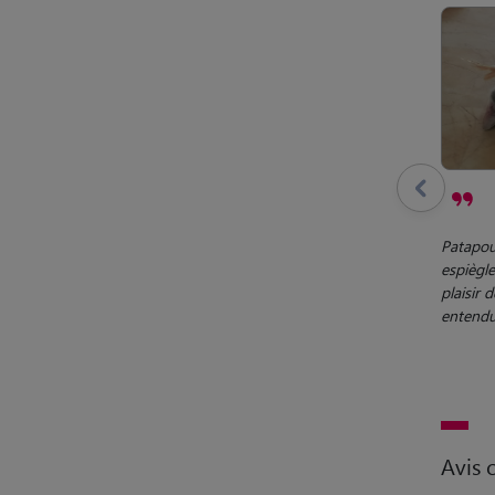
Patapou
espiègle
plaisir d
entendu 
Avis c