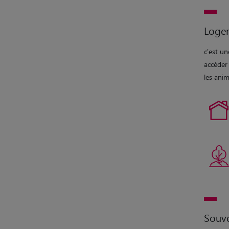
Loge
c'est u
accéder 
les ani
Souve