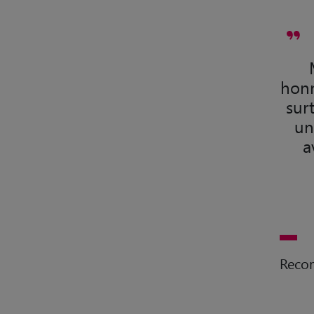
honn
surt
un
a
Reco