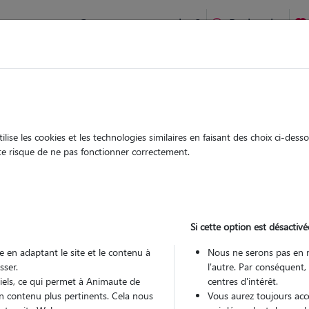
Comment ça marche ?
Recherche
te
/
Bretagne
/
Ille-et-Vilaine
/
La Guerche-de-Bretagne
ise les cookies et les technologies similaires en faisant des choix ci-des
riam
ute risque de ne pas fonctionner correctement.
 sitter à La Guerche-de-Bretagne
30
Si cette option est désactivé
 ans
 en adaptant le site et le contenu à
Nous ne serons pas en 
arde
sser.
l'autre. Par conséquent,
 le Pet Sitter
tiels, ce qui permet à Animaute de
centres d'intérêt.
n contenu plus pertinents. Cela nous
Vous aurez toujours accè