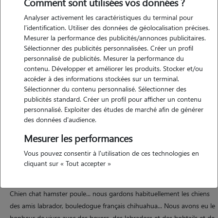
Comment sont utilisées vos données ?
Analyser activement les caractéristiques du terminal pour
l'identification. Utiliser des données de géolocalisation précises.
Mesurer la performance des publicités/annonces publicitaires.
Sélectionner des publicités personnalisées. Créer un profil
personnalisé de publicités. Mesurer la performance du
contenu. Développer et améliorer les produits. Stocker et/ou
Motivation
accéder à des informations stockées sur un terminal.
Sélectionner du contenu personnalisé. Sélectionner des
publicités standard. Créer un profil pour afficher un contenu
Famille aimant les animaux, au départ faire les petsitters c'était une
personnalisé. Exploiter des études de marché afin de générer
façon de compenser la perte de notre chien et puis on s'est pris au
des données d'audience.
jeu de découvrir de nouvelles races, de nouveau caractère et nous
Mesurer les performances
adorons ! On s'attache vite et les animaux nous le rendent bien.
Vous pouvez consentir à l'utilisation de ces technologies en
cliquant sur « Tout accepter »
Expérience
Chien chat hamster poule... nous gardons habituellement les chiens
des amis labrador, bouledogue français chihuahua... Nous avons eu le
bonheur de vivre avec des boxers, des labradors et des bobtails et de