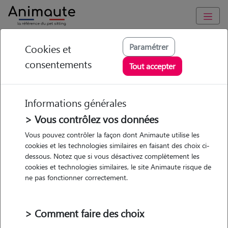
Animaute
/
Occitanie
/
Pyrénées-Orientales
/
La Gaude
Paramétrer
Cookies et
consentements
Nathalie - Petsitter à
Tout accepter
La Gaude
Informations générales
> Vous contrôlez vos données
Vous pouvez contrôler la façon dont Animaute utilise les
5
/5
(
31 avis
)
cookies et les technologies similaires en faisant des choix ci-
dessous. Notez que si vous désactivez complètement les
• 51 ans
cookies et technologies similaires, le site Animaute risque de
Garde
Promenades
ne pas fonctionner correctement.
chez le Pet Sitter
> Comment faire des choix