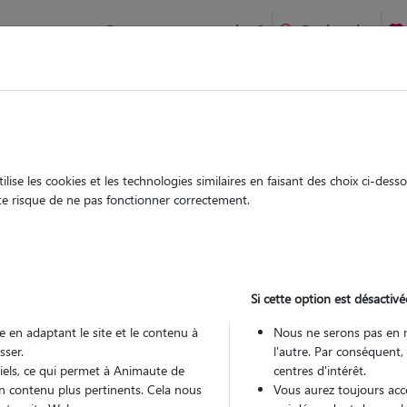
Comment ça marche ?
Recherche
ien idéal !
rifiés
Garde
Garde
chez le Pet Sitter
chez le Pet Sitter
ise les cookies et les technologies similaires en faisant des choix ci-des
ute risque de ne pas fonctionner correctement.
Si cette option est désactivé
Pou
 en adaptant le site et le contenu à
Nous ne serons pas en 
sser.
l'autre. Par conséquent,
tiels, ce qui permet à Animaute de
centres d'intérêt.
Trouv
n contenu plus pertinents. Cela nous
Vous aurez toujours accè