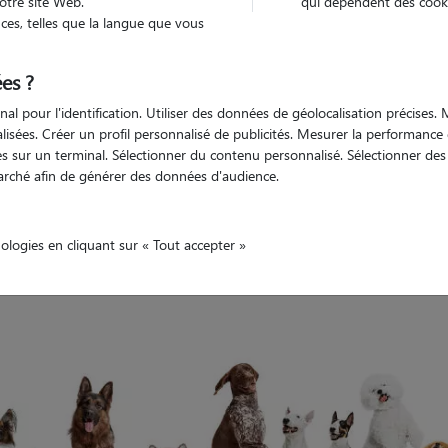
otre site Web.
qui dépendent des cooki
es, telles que la langue que vous
Compte pet sitter qui n'existe plus
es ?
nal pour l'identification. Utiliser des données de géolocalisation précises
nalisées. Créer un profil personnalisé de publicités. Mesurer la performanc
 sur un terminal. Sélectionner du contenu personnalisé. Sélectionner des p
arché afin de générer des données d'audience.
nologies en cliquant sur « Tout accepter »
rci de renouveler votre recherche.