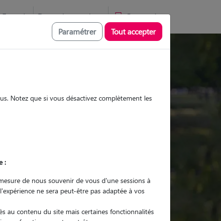
Favoris
Devenir pet sitter
Connexion
Paramétrer
Tout accepter
Promenades
Promenades
Visites
Visites
sous. Notez que si vous désactivez complètement les
Ville
e :
r quel animal ?
mesure de nous souvenir de vous d'une sessions à
 l'expérience ne sera peut-être pas adaptée à vos
er mon Pet Sitter
s au contenu du site mais certaines fonctionnalités