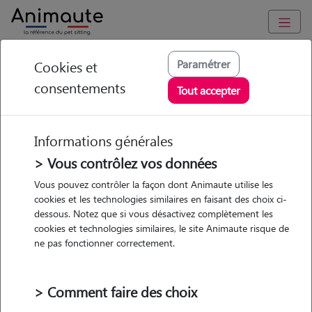
Animaute
/
Pays-de-la-Loire
/
Maine-et-Loire
/
Verrières-en-Anjou
Paramétrer
Cookies et
consentements
Ninova - Petsitter à
Tout accepter
VERRIERES EN
ANJOU
Informations générales
> Vous contrôlez vos données
Vous pouvez contrôler la façon dont Animaute utilise les
cookies et les technologies similaires en faisant des choix ci-
• 20 ans
dessous. Notez que si vous désactivez complètement les
cookies et technologies similaires, le site Animaute risque de
ne pas fonctionner correctement.
> Comment faire des choix
1 animal
Appartement