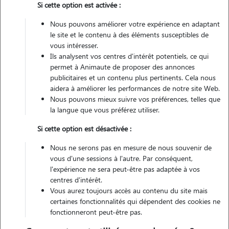
Si cette option est activée :
Non véhiculé
Nous pouvons améliorer votre expérience en adaptant
le site et le contenu à des éléments susceptibles de
vous intéresser.
Ils analysent vos centres d'intérêt potentiels, ce qui
Contacter
permet à Animaute de proposer des annonces
publicitaires et un contenu plus pertinents. Cela nous
L'envoi d'une demande est sans engagement
aidera à améliorer les performances de notre site Web.
Nous pouvons mieux suivre vos préférences, telles que
la langue que vous préférez utiliser.
Si cette option est désactivée :
Motivation
Nous ne serons pas en mesure de nous souvenir de
vous d'une sessions à l'autre. Par conséquent,
j'aime passer du temps avec les animaux, m'occuper d'eux, les
l'expérience ne sera peut-être pas adaptée à vos
rassurer et les faire se dépenser. garder des chiens est pour moi un
centres d'intérêt.
vrai plaisir, et c'est aussi l'occasion de gagner un peu d'argent en
Vous aurez toujours accès au contenu du site mais
faisant quelque chose que j'adore. je serais ravie de prendre soin de
certaines fonctionnalités qui dépendent des cookies ne
votre compagnon et de lui offrir toute l'attention dont il a besoin !
fonctionneront peut-être pas.