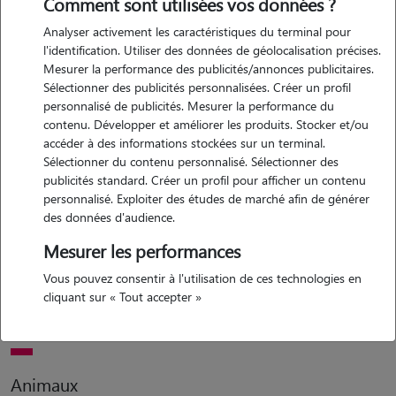
Comment sont utilisées vos données ?
Analyser activement les caractéristiques du terminal pour
Expérience
l'identification. Utiliser des données de géolocalisation précises.
Mesurer la performance des publicités/annonces publicitaires.
j'ai grandi entourée de chiens et j'ai toujours été très à l'aise avec eux.
Sélectionner des publicités personnalisées. Créer un profil
aujourd'hui, je m'occupe quotidiennement de mon caniche d'un an :
personnalisé de publicités. Mesurer la performance du
je le promène, je joue avec lui, je le nourris et je veille à son bien-être.
contenu. Développer et améliorer les produits. Stocker et/ou
cette expérience m'a appris à comprendre leurs besoins, leurs
accéder à des informations stockées sur un terminal.
comportements et à adapter mes réactions selon leur âge et leur
Sélectionner du contenu personnalisé. Sélectionner des
publicités standard. Créer un profil pour afficher un contenu
énergie, surtout avec les jeunes chiens. j'ai également eu l'occasion de
personnalisé. Exploiter des études de marché afin de générer
garder des chiens de mon entourage, ce qui m'a permis d'apprendre
des données d'audience.
à gérer des personnalités différentes, des chiots aux chiens plus
Mesurer les performances
calmes. j'adore passer du temps avec eux, les promener, les stimuler
et leur donner beaucoup d'attention. ces expériences m'ont donné
Vous pouvez consentir à l'utilisation de ces technologies en
confiance et m'ont confirmé que prendre soin des chiens est quelque
cliquant sur « Tout accepter »
chose que j'aime réellement faire.
Animaux