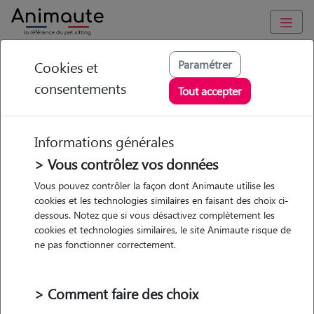
Animaute
/
Ile-de-France
/
Paris
/
Paris 10e Arrondissement
Paramétrer
Cookies et
consentements
Nolwenn - Petsitter à
Tout accepter
PARIS 10
Informations générales
> Vous contrôlez vos données
• 28 ans
Vous pouvez contrôler la façon dont Animaute utilise les
cookies et les technologies similaires en faisant des choix ci-
Garde
dessous. Notez que si vous désactivez complètement les
chez le Pet Sitter
cookies et technologies similaires, le site Animaute risque de
ne pas fonctionner correctement.
> Comment faire des choix
Pas d'animaux
Appartement