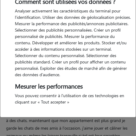
Comment sont utilisées vos données ?
Analyser activement les caractéristiques du terminal pour
l'identification. Utiliser des données de géolocalisation précises.
Mesurer la performance des publicités/annonces publicitaires.
Sélectionner des publicités personnalisées. Créer un profil
Motivation
personnalisé de publicités. Mesurer la performance du
contenu. Développer et améliorer les produits. Stocker et/ou
bonjour ! je suis disponible pour garder votre chat dans mon
accéder à des informations stockées sur un terminal.
appartement. j'ai l'avantage d'avoir beaucoup de télétravail et
Sélectionner du contenu personnalisé. Sélectionner des
d'adorer les chats. en ce moment, je n'ai pas d'activité professionnelle,
publicités standard. Créer un profil pour afficher un contenu
personnalisé. Exploiter des études de marché afin de générer
ce qui assure une présence à votre chat.
des données d'audience.
Mesurer les performances
Expérience
Vous pouvez consentir à l'utilisation de ces technologies en
cliquant sur « Tout accepter »
j'ai toujours eu des chats, des discrets ou des surexcités ! jusqu'à
maintenant je vivais dans un petit appartement, alors je rendais visite
à des chats, maintenant que mon appartement est plus grand je
garde les chats de mes amis à l'occasion. j'aime jouer et câliner les
animaux ou même les laisser tranquille si tel est leur caractère.