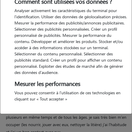
Comment sont utilisées vos données ?
Analyser activement les caractéristiques du terminal pour
l'identification. Utiliser des données de géolocalisation précises.
Mesurer la performance des publicités/annonces publicitaires.
Sélectionner des publicités personnalisées. Créer un profil
personnalisé de publicités. Mesurer la performance du
contenu. Développer et améliorer les produits. Stocker et/ou
Motivation
accéder à des informations stockées sur un terminal.
Sélectionner du contenu personnalisé. Sélectionner des
publicités standard. Créer un profil pour afficher un contenu
bonjour, je m'appelle rafaël je suis étudiant. je souhaiterais garder des
personnalisé. Exploiter des études de marché afin de générer
chats car les miens sont restés chez mes parents et cela me manque
des données d'audience.
d'en avoir. je vis dans un appartement de 38 m2 bien agencé.
Mesurer les performances
Vous pouvez consentir à l'utilisation de ces technologies en
Expérience
cliquant sur « Tout accepter »
j'ai toujours eu des chats depuis que je suis tout petit, souvent
plusieurs en même temps et de tous les âges. je sais très bien m'en
occuper (les nourrir, jouer avec eux, nettoyer la litière) j'ai l'habitude
et j'ai un bon contact avec eux.