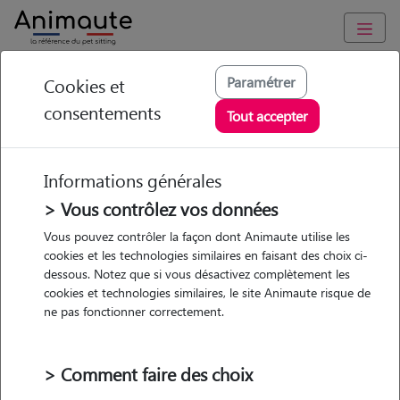
Animaute
/
Ile-de-France
/
Paris
/
Paris 10e Arrondissement
Paramétrer
Cookies et
consentements
Rafaël - Petsitter à
Tout accepter
PARIS 10
Informations générales
> Vous contrôlez vos données
Vous pouvez contrôler la façon dont Animaute utilise les
5
/5
(
4 avis
)
cookies et les technologies similaires en faisant des choix ci-
dessous. Notez que si vous désactivez complètement les
• 26 ans
cookies et technologies similaires, le site Animaute risque de
Garde
ne pas fonctionner correctement.
chez le Pet Sitter
> Comment faire des choix