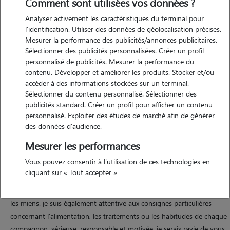
Comment sont utilisées vos données ?
Analyser activement les caractéristiques du terminal pour
l'identification. Utiliser des données de géolocalisation précises.
Mesurer la performance des publicités/annonces publicitaires.
Sélectionner des publicités personnalisées. Créer un profil
Motivation
personnalisé de publicités. Mesurer la performance du
contenu. Développer et améliorer les produits. Stocker et/ou
bonjour, actuellement en formation pour devenir auxiliaire vétérinaire,
accéder à des informations stockées sur un terminal.
je suis passionnée par le bien-être animal et souhaite mettre mes
Sélectionner du contenu personnalisé. Sélectionner des
connaissances et mon expérience au service de vos compagnons.
publicités standard. Créer un profil pour afficher un contenu
grâce à ma formation, j'ai acquis des notions solides en soins, en
personnalisé. Exploiter des études de marché afin de générer
comportement et en observation de la santé des animaux. je suis à
des données d'audience.
l'aise aussi bien avec les chiens, les chats que les petits animaux de
Mesurer les performances
compagnie, et je m'engage à leur offrir une attention attentive,
Vous pouvez consentir à l'utilisation de ces technologies en
bienveillante et adaptée à leurs besoins. que ce soit pour des
cliquant sur « Tout accepter »
promenades, des visites à domicile, des jeux ou une surveillance plus
spécifique, je saurai prendre soin de vos animaux comme s'ils étaient
les miens. je suis également attentive aux consignes particulières
concernant l'alimentation, les traitements ou les habitudes de chaque
compagnon. sérieuse, responsable et motivée, je serais ravie de vous