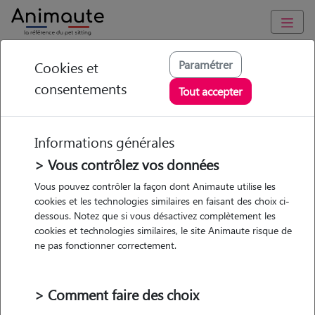
Animaute
/
Normandie
/
Manche
/
Coulouvray-Boisbenâtre
Paramétrer
Cookies et
consentements
Solène - Petsitter à
Tout accepter
COULOUVRAY
BOISBENATRE
Informations générales
> Vous contrôlez vos données
Vous pouvez contrôler la façon dont Animaute utilise les
cookies et les technologies similaires en faisant des choix ci-
• 20 ans
dessous. Notez que si vous désactivez complètement les
cookies et technologies similaires, le site Animaute risque de
ne pas fonctionner correctement.
> Comment faire des choix
2 animaux
Maison