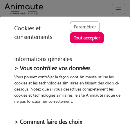
Trouvez votre gardien idéal !
Paramétrer
Cookies et
consentements
Tout accepter
Informations générales
Garde
Garde
Promenades
Promenades
chez le Pet Sitter
chez le Pet Sitter
Visites
Visites
> Vous contrôlez vos données
Vous pouvez contrôler la façon dont Animaute utilise les
Ville
cookies et les technologies similaires en faisant des choix ci-
dessous. Notez que si vous désactivez complètement les
cookies et technologies similaires, le site Animaute risque de
ne pas fonctionner correctement.
Pour quel animal ?
> Comment faire des choix