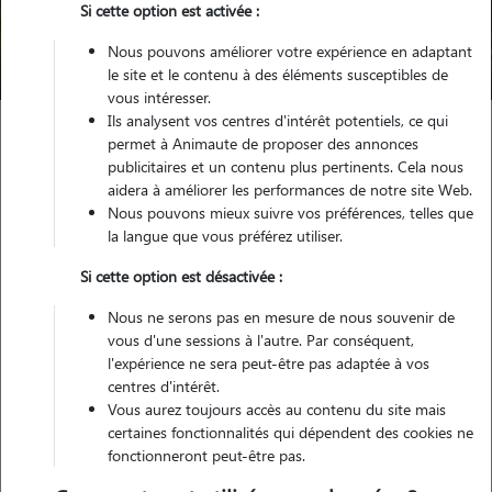
Trouver mon Pet Sitter
Si cette option est activée :
Nous pouvons améliorer votre expérience en adaptant
Compte pet sitter qui n'existe plus
le site et le contenu à des éléments susceptibles de
vous intéresser.
Ils analysent vos centres d'intérêt potentiels, ce qui
permet à Animaute de proposer des annonces
publicitaires et un contenu plus pertinents. Cela nous
aidera à améliorer les performances de notre site Web.
Nous pouvons mieux suivre vos préférences, telles que
Petsitter inactif
la langue que vous préférez utiliser.
Si cette option est désactivée :
Ce pet sitter n'existe pas/plus sur notre site. Merci de
Nous ne serons pas en mesure de nous souvenir de
renouveler votre recherche.
vous d'une sessions à l'autre. Par conséquent,
l'expérience ne sera peut-être pas adaptée à vos
centres d'intérêt.
Vous aurez toujours accès au contenu du site mais
certaines fonctionnalités qui dépendent des cookies ne
fonctionneront peut-être pas.