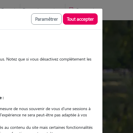
Favoris
Devenir pet sitter
Connexion
Paramétrer
Tout accepter
Promenades
Promenades
Visites
Visites
sous. Notez que si vous désactivez complètement les
e :
r quel animal ?
mesure de nous souvenir de vous d'une sessions à
 l'expérience ne sera peut-être pas adaptée à vos
er mon Pet Sitter
s au contenu du site mais certaines fonctionnalités