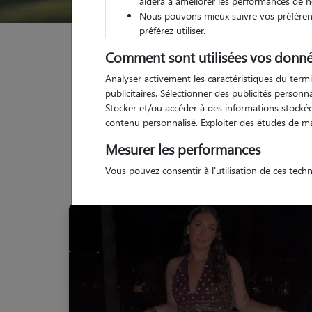
aidera à améliorer les performances de n
Nous pouvons mieux suivre vos préférenc
préférez utiliser.
Garde animaux
France
Pays-de-la-Loire
Loi
Comment sont utilisées vos donné
Analyser activement les caractéristiques du termi
publicitaires. Sélectionner des publicités person
Stocker et/ou accéder à des informations stockées
contenu personnalisé. Exploiter des études de m
Mesurer les performances
Vous pouvez consentir à l'utilisation de ces tech