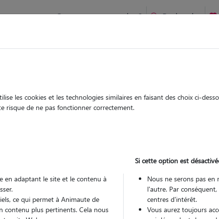
Comment ça marche ?
Recherche
ien idéal !
rifiés
Garde
Garde
chez le Pet Sitter
chez le Pet Sitter
ise les cookies et les technologies similaires en faisant des choix ci-des
ute risque de ne pas fonctionner correctement.
Si cette option est désactivé
Pou
 en adaptant le site et le contenu à
Nous ne serons pas en 
sser.
l'autre. Par conséquent,
tiels, ce qui permet à Animaute de
centres d'intérêt.
Trouv
n contenu plus pertinents. Cela nous
Vous aurez toujours accè