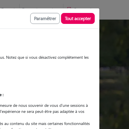
Favoris
Devenir pet sitter
Connexion
Paramétrer
Tout accepter
Promenades
Promenades
Visites
Visites
sous. Notez que si vous désactivez complètement les
e :
r quel animal ?
mesure de nous souvenir de vous d'une sessions à
 l'expérience ne sera peut-être pas adaptée à vos
er mon Pet Sitter
s au contenu du site mais certaines fonctionnalités