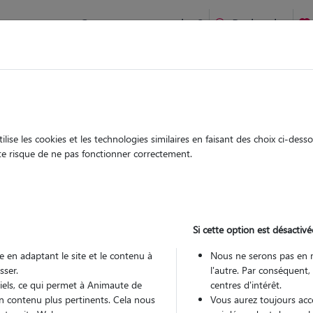
Comment ça marche ?
Recherche
ien idéal !
rifiés
Garde
Garde
chez le Pet Sitter
chez le Pet Sitter
ise les cookies et les technologies similaires en faisant des choix ci-des
ute risque de ne pas fonctionner correctement.
Si cette option est désactivé
Pou
 en adaptant le site et le contenu à
Nous ne serons pas en 
sser.
l'autre. Par conséquent,
tiels, ce qui permet à Animaute de
centres d'intérêt.
Trouv
n contenu plus pertinents. Cela nous
Vous aurez toujours accè