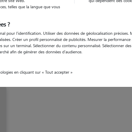
otre site Web.
qui dépendent des cooki
es, telles que la langue que vous
Réville
es ?
nal pour l'identification. Utiliser des données de géolocalisation précises
nalisées. Créer un profil personnalisé de publicités. Mesurer la performanc
 sur un terminal. Sélectionner du contenu personnalisé. Sélectionner des p
arché afin de générer des données d'audience.
Nos promeneurs à Révill
nologies en cliquant sur « Tout accepter »