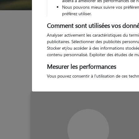
aidera à améliorer les performances de n
Nous pouvons mieux suivre vos préférenc
préférez utiliser.
Garde animaux
France
Normandie
Manche
Comment sont utilisées vos donné
Analyser activement les caractéristiques du termi
publicitaires. Sélectionner des publicités person
Stocker et/ou accéder à des informations stockées
contenu personnalisé. Exploiter des études de m
Mesurer les performances
Vous pouvez consentir à l'utilisation de ces tech