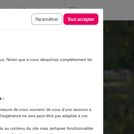
Favoris
Devenir pet sitter
Connexion
Paramétrer
Tout accepter
Promenades
Promenades
Visites
Visites
sous. Notez que si vous désactivez complètement les
e :
r quel animal ?
mesure de nous souvenir de vous d'une sessions à
 l'expérience ne sera peut-être pas adaptée à vos
er mon Pet Sitter
s au contenu du site mais certaines fonctionnalités