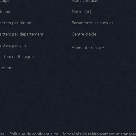
quipe
Nous contacter
tenaires
Notre FAQ
itters par région
Paramétrer les cookies
sitters par département
Centre d'aide
itters par ville
Animaute recrute
sitters en Belgique
 clients
les
Politique de confidentialité
Modalités de référencement et transpa