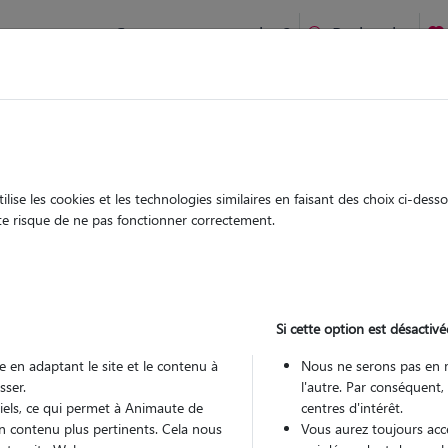
Comment ça marche ?
Recherche
ien idéal !
rifiés
Garde
Garde
chez le Pet Sitter
chez le Pet Sitter
ise les cookies et les technologies similaires en faisant des choix ci-des
ute risque de ne pas fonctionner correctement.
Si cette option est désactivé
Pou
 en adaptant le site et le contenu à
Nous ne serons pas en 
sser.
l'autre. Par conséquent,
tiels, ce qui permet à Animaute de
centres d'intérêt.
Trouv
n contenu plus pertinents. Cela nous
Vous aurez toujours accè