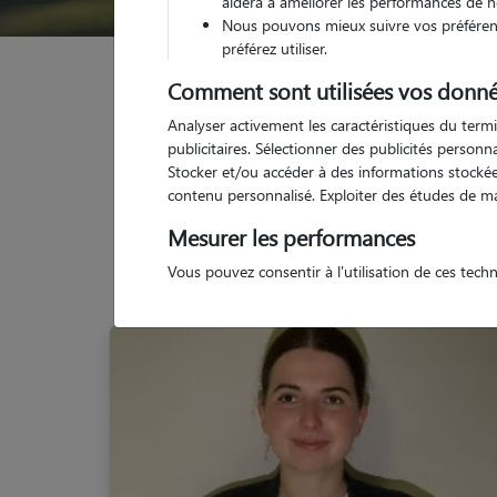
aidera à améliorer les performances de n
Nous pouvons mieux suivre vos préférenc
préférez utiliser.
Garde animaux
France
Auvergne-Rhône-Alpes
Comment sont utilisées vos donné
Analyser activement les caractéristiques du termi
publicitaires. Sélectionner des publicités person
Stocker et/ou accéder à des informations stockées
contenu personnalisé. Exploiter des études de m
Nos
Mesurer les performances
Vous pouvez consentir à l'utilisation de ces tech