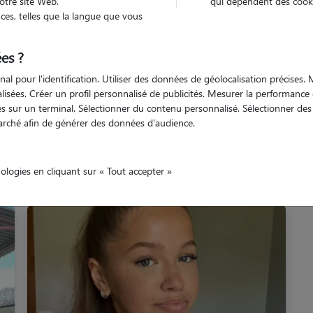
otre site Web.
qui dépendent des cooki
es, telles que la langue que vous
Loiret
Tigy
es ?
nal pour l'identification. Utiliser des données de géolocalisation précises
nalisées. Créer un profil personnalisé de publicités. Mesurer la performanc
 sur un terminal. Sélectionner du contenu personnalisé. Sélectionner des p
arché afin de générer des données d'audience.
Nos promeneurs à Tigy
nologies en cliquant sur « Tout accepter »