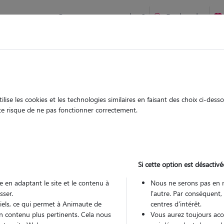
Comment ça marche ?
Recherche
ien idéal !
rifiés
Garde
Garde
chez le Pet Sitter
chez le Pet Sitter
ise les cookies et les technologies similaires en faisant des choix ci-des
ute risque de ne pas fonctionner correctement.
Si cette option est désactivé
Pou
 en adaptant le site et le contenu à
Nous ne serons pas en 
sser.
l'autre. Par conséquent,
tiels, ce qui permet à Animaute de
centres d'intérêt.
Trouv
n contenu plus pertinents. Cela nous
Vous aurez toujours accè