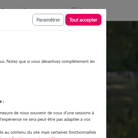
Favoris
Devenir pet sitter
Connexion
Paramétrer
Tout accepter
Promenades
Promenades
Visites
Visites
sous. Notez que si vous désactivez complètement les
e :
r quel animal ?
mesure de nous souvenir de vous d'une sessions à
 l'expérience ne sera peut-être pas adaptée à vos
er mon Pet Sitter
s au contenu du site mais certaines fonctionnalités