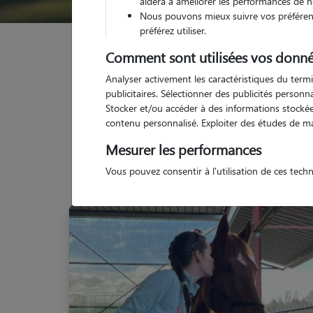
aidera à améliorer les performances de n
Nous pouvons mieux suivre vos préférenc
préférez utiliser.
Garde animaux
France
Centre-Val-de-Loire
Comment sont utilisées vos donné
Analyser activement les caractéristiques du termi
publicitaires. Sélectionner des publicités person
Stocker et/ou accéder à des informations stockées
contenu personnalisé. Exploiter des études de m
Mesurer les performances
Vous pouvez consentir à l'utilisation de ces tech