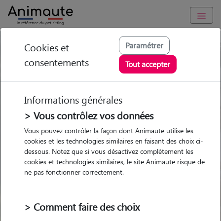
Paramétrer
Cookies et
Trouvez votre gardien idéal !
consentements
Tout accepter
Informations générales
Garde
Garde
Promenades
Promenades
chez le Pet Sitter
chez le Pet Sitter
> Vous contrôlez vos données
Visites
Visites
Vous pouvez contrôler la façon dont Animaute utilise les
cookies et les technologies similaires en faisant des choix ci-
dessous. Notez que si vous désactivez complètement les
cookies et technologies similaires, le site Animaute risque de
ne pas fonctionner correctement.
Pour quel animal ?
> Comment faire des choix