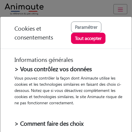
Animaute
/
Normandie
/
Seine-Maritime
/
Darnétal
Paramétrer
Cookies et
consentements
Lena - Petsitter à ST
Tout accepter
LEGER DU BOURG
DENIS
Informations générales
> Vous contrôlez vos données
Vous pouvez contrôler la façon dont Animaute utilise les
cookies et les technologies similaires en faisant des choix ci-
• 22 ans
dessous. Notez que si vous désactivez complètement les
cookies et technologies similaires, le site Animaute risque de
ne pas fonctionner correctement.
> Comment faire des choix
Pas d'animaux
Appartement