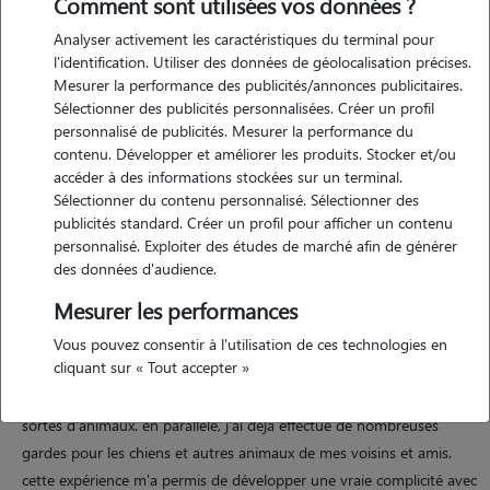
Comment sont utilisées vos données ?
Analyser activement les caractéristiques du terminal pour
l'identification. Utiliser des données de géolocalisation précises.
Motivation
Mesurer la performance des publicités/annonces publicitaires.
Sélectionner des publicités personnalisées. Créer un profil
personnalisé de publicités. Mesurer la performance du
j'ai grandi entourée d'animaux, et leur présence me manque
contenu. Développer et améliorer les produits. Stocker et/ou
aujourd'hui. ne pouvant pas en avoir, je propose de m'occuper des
accéder à des informations stockées sur un terminal.
vôtres avec toute l'attention et l'affection qu'ils méritent. vous
Sélectionner du contenu personnalisé. Sélectionner des
pourrez partir l'esprit tranquille, en sachant qu'ils sont entre de
publicités standard. Créer un profil pour afficher un contenu
bonnes mains.
personnalisé. Exploiter des études de marché afin de générer
des données d'audience.
Mesurer les performances
Expérience
Vous pouvez consentir à l'utilisation de ces technologies en
cliquant sur « Tout accepter »
depuis mon enfance, j'ai toujours eu l'habitude de m'occuper des
animaux, qu'il s'agisse de chats, de chiens, de lapins ou de toutes
sortes d'animaux. en parallèle, j'ai déjà effectué de nombreuses
gardes pour les chiens et autres animaux de mes voisins et amis.
cette expérience m'a permis de développer une vraie complicité avec