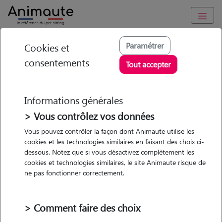
Animaute
/
Normandie
/
Seine-Maritime
/
Darnétal
Paramétrer
Cookies et
consentements
Christina - Petsitter à
Tout accepter
DARNETAL
Informations générales
> Vous contrôlez vos données
• 37 ans
Vous pouvez contrôler la façon dont Animaute utilise les
cookies et les technologies similaires en faisant des choix ci-
dessous. Notez que si vous désactivez complètement les
cookies et technologies similaires, le site Animaute risque de
ne pas fonctionner correctement.
1 animal
Appartement
> Comment faire des choix