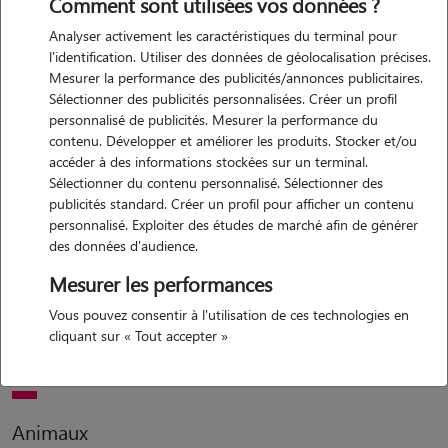
Comment sont utilisées vos données ?
Analyser activement les caractéristiques du terminal pour
Motivation
l'identification. Utiliser des données de géolocalisation précises.
Mesurer la performance des publicités/annonces publicitaires.
bonjour je suis disponible afin de permettre a votre animal d'avoir un
Sélectionner des publicités personnalisées. Créer un profil
peu de compagnie dans la journée. je serais ravie de lui faire des
personnalisé de publicités. Mesurer la performance du
câlins de le sortir, de m'en occuper. je prendrai soin d'eux comme si
contenu. Développer et améliorer les produits. Stocker et/ou
c'était les miens.
accéder à des informations stockées sur un terminal.
Sélectionner du contenu personnalisé. Sélectionner des
publicités standard. Créer un profil pour afficher un contenu
personnalisé. Exploiter des études de marché afin de générer
Expérience
des données d'audience.
je n'ai pas d'expérience beaucoup professionnels mais j'ai moins
Mesurer les performances
même un chat et j'ai eu plusieurs chiens et chat chez mes parents. j'ai
Vous pouvez consentir à l'utilisation de ces technologies en
toujours un bon contact avec les animaux. je suis donc habitué a
cliquant sur « Tout accepter »
prendre soin d'eux.
Animaux