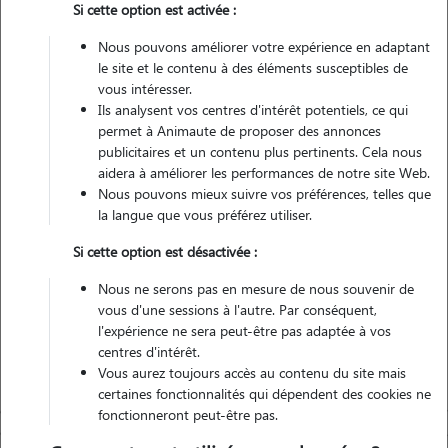
Si cette option est activée :
1 animal
Maison
Nous pouvons améliorer votre expérience en adaptant
le site et le contenu à des éléments susceptibles de
vous intéresser.
Non véhiculé
Ils analysent vos centres d'intérêt potentiels, ce qui
permet à Animaute de proposer des annonces
8
Gardes réalisées
publicitaires et un contenu plus pertinents. Cela nous
aidera à améliorer les performances de notre site Web.
Nous pouvons mieux suivre vos préférences, telles que
Contacter
la langue que vous préférez utiliser.
L'envoi d'une demande est sans engagement
Si cette option est désactivée :
Nous ne serons pas en mesure de nous souvenir de
vous d'une sessions à l'autre. Par conséquent,
l'expérience ne sera peut-être pas adaptée à vos
centres d'intérêt.
Vous aurez toujours accès au contenu du site mais
certaines fonctionnalités qui dépendent des cookies ne
fonctionneront peut-être pas.