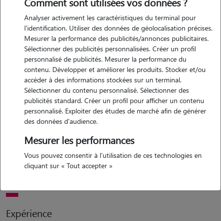
Comment sont utilisées vos données ?
Analyser activement les caractéristiques du terminal pour
l'identification. Utiliser des données de géolocalisation précises.
Mesurer la performance des publicités/annonces publicitaires.
Sélectionner des publicités personnalisées. Créer un profil
personnalisé de publicités. Mesurer la performance du
contenu. Développer et améliorer les produits. Stocker et/ou
Motivation
accéder à des informations stockées sur un terminal.
Sélectionner du contenu personnalisé. Sélectionner des
publicités standard. Créer un profil pour afficher un contenu
maison avec jardin clos de 150m2 - maison climatisée - balades au
personnalisé. Exploiter des études de marché afin de générer
parc à chien de la lironde - je vous propose une garde à mon
des données d'audience.
domicile ou visites chez vous suivant votre situation géographique.
Mesurer les performances
passionnée par nos amis les félins et canins, douce et responsable,
j'assure à votre loulou, sécurité, attention et amour en votre absence.
Vous pouvez consentir à l'utilisation de ces technologies en
prestations autres en sup - pré-visite ou test sur 1 journée,
cliquant sur « Tout accepter »
obligatoire.
Expérience