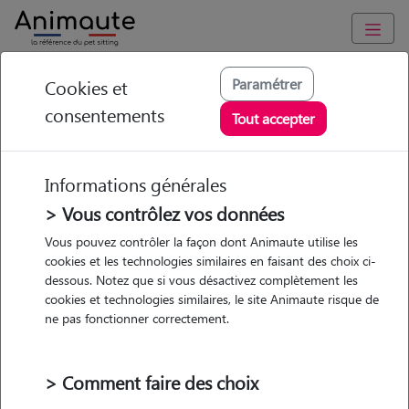
Animaute
/
Occitanie
/
Hérault
/
Montpellier
Paramétrer
Cookies et
consentements
Helene - Petsitter à
Tout accepter
MONTPELLIER
Informations générales
> Vous contrôlez vos données
Vous pouvez contrôler la façon dont Animaute utilise les
5
/5
(
3 avis
)
cookies et les technologies similaires en faisant des choix ci-
dessous. Notez que si vous désactivez complètement les
• 51 ans
cookies et technologies similaires, le site Animaute risque de
Garde
ne pas fonctionner correctement.
chez le Pet Sitter
> Comment faire des choix