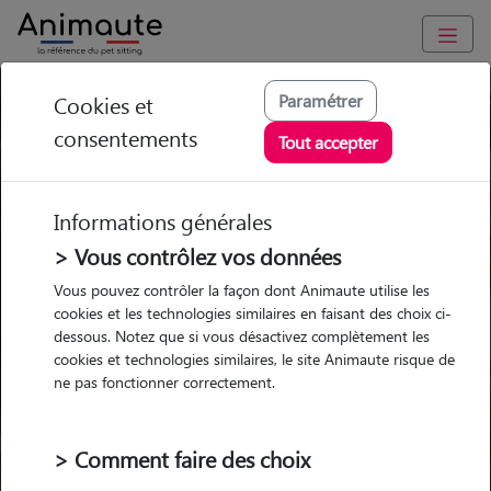
Paramétrer
Cookies et
Trouvez votre gardien idéal !
consentements
Tout accepter
Informations générales
Garde
Garde
Promenades
Promenades
chez le Pet Sitter
chez le Pet Sitter
> Vous contrôlez vos données
Visites
Visites
Vous pouvez contrôler la façon dont Animaute utilise les
cookies et les technologies similaires en faisant des choix ci-
dessous. Notez que si vous désactivez complètement les
cookies et technologies similaires, le site Animaute risque de
ne pas fonctionner correctement.
Pour quel animal ?
> Comment faire des choix