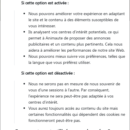
Si cette option est activée :
Trouver mon Pet Sitter
Nous pouvons améliorer votre expérience en adaptant
le site et le contenu à des éléments susceptibles de
vous intéresser.
Ils analysent vos centres d'intérêt potentiels, ce qui
Garde animaux
France
Centre-Val-de-Loire
Indre
permet à Animaute de proposer des annonces
Niherne
publicitaires et un contenu plus pertinents. Cela nous
aidera à améliorer les performances de notre site Web.
Nous pouvons mieux suivre vos préférences, telles que
la langue que vous préférez utiliser.
Nos cat sitters à Niherne
Si cette option est désactivée :
Nous ne serons pas en mesure de nous souvenir de
vous d'une sessions à l'autre. Par conséquent,
l'expérience ne sera peut-être pas adaptée à vos
centres d'intérêt.
Vous aurez toujours accès au contenu du site mais
certaines fonctionnalités qui dépendent des cookies ne
fonctionneront peut-être pas.