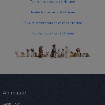
Toutes nos petsitters à Niherne
Toutes les gardiens de Niherne
Tous les promeneurs de chiens à Niherne
Tous les dog sitters à Niherne
Animaute
Garde Chien