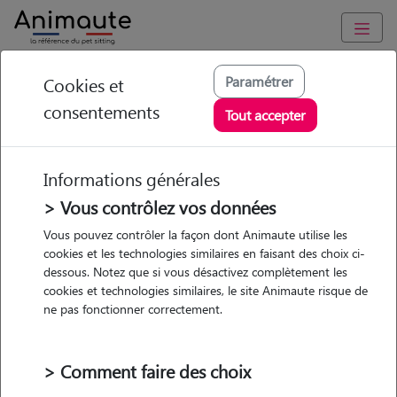
Animaute
/
Centre-Val-de-Loire
/
Indre
/
Niherne
Paramétrer
Cookies et
consentements
Tiphaine - Petsitter à
Tout accepter
NIHERNE
Informations générales
> Vous contrôlez vos données
• 32 ans
Vous pouvez contrôler la façon dont Animaute utilise les
cookies et les technologies similaires en faisant des choix ci-
dessous. Notez que si vous désactivez complètement les
cookies et technologies similaires, le site Animaute risque de
ne pas fonctionner correctement.
5 animaux
Appartement
> Comment faire des choix