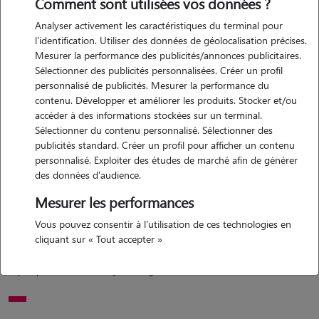
Comment sont utilisées vos données ?
Analyser activement les caractéristiques du terminal pour
Motivation
l'identification. Utiliser des données de géolocalisation précises.
Mesurer la performance des publicités/annonces publicitaires.
bonjour je m'appelle tiphaine j'ai 31 ans je suis maman d'un petit
Sélectionner des publicités personnalisées. Créer un profil
garçon de 3 ans j'ai plusieurs semaines de vacances dû à mon ancien
personnalisé de publicités. Mesurer la performance du
travail donc j'ai un peu de temps libre je suis habitué des animaux
contenu. Développer et améliorer les produits. Stocker et/ou
depuis toute petite. je peux m'occuper de vos animaux à votre
accéder à des informations stockées sur un terminal.
Sélectionner du contenu personnalisé. Sélectionner des
domicile. n'hésitez pas si vous avez des questions. bonne journée
publicités standard. Créer un profil pour afficher un contenu
personnalisé. Exploiter des études de marché afin de générer
des données d'audience.
Expérience
Mesurer les performances
ayant grandi avec des chiens j'ai également eu beaucoup de lapins et
Vous pouvez consentir à l'utilisation de ces technologies en
actuellement j'ai deux chiens,un chat,deux lapins,des poules, un coq
cliquant sur « Tout accepter »
et des cailles à la maison j'ai passé mon monitorat d'équitation il y a
quelques années donc je suis également habituée aux chevaux.