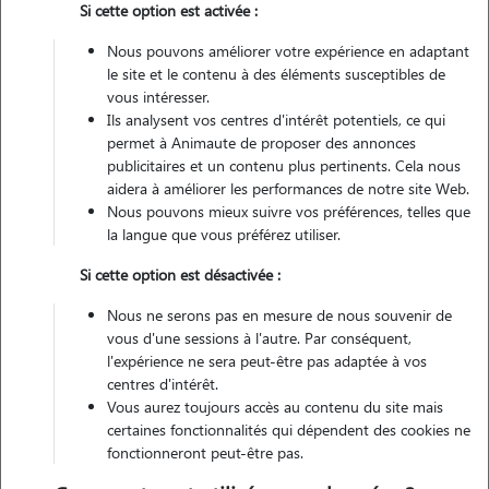
Si cette option est activée :
intimidant et dissuasif auprès des personnes étrangères.
Nous pouvons améliorer votre expérience en adaptant
Si vous souhaitez en savoir plus sur Bouvier Bernois, il est important
le site et le contenu à des éléments susceptibles de
de bien connaître cette race sur différents points :
vous intéresser.
Ils analysent vos centres d'intérêt potentiels, ce qui
S’occuper d’un chiot Bouvier Bernois
permet à Animaute de proposer des annonces
Prix d’un Bouvier Bernois
publicitaires et un contenu plus pertinents. Cela nous
Assurance pour Bouvier Bernois
aidera à améliorer les performances de notre site Web.
Alimentation Bouvier Bernois
Nous pouvons mieux suivre vos préférences, telles que
la langue que vous préférez utiliser.
Si cette option est désactivée :
Quelles sont les caractéristiques
Nous ne serons pas en mesure de nous souvenir de
vous d'une sessions à l'autre. Par conséquent,
physiques du Bouvier Bernois ?
l'expérience ne sera peut-être pas adaptée à vos
centres d'intérêt.
C’est un chien de grande taille avec un magnifique pelage tricolore,
Vous aurez toujours accès au contenu du site mais
enveloppé de noir sur une poitrine blanche avec des touches de
certaines fonctionnalités qui dépendent des cookies ne
bruns. Le tout réparti symétriquement.
fonctionneront peut-être pas.
La tête est courte, massive et le crâne légèrement bombé de profil.