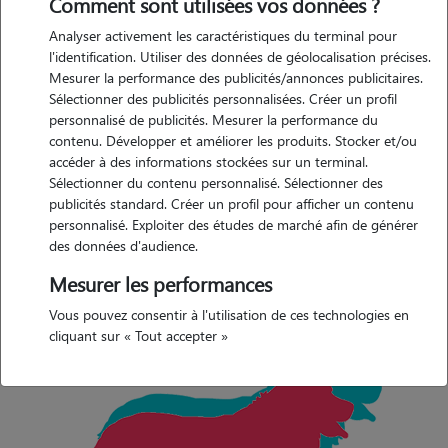
Comment sont utilisées vos données ?
Les yeux sont vifs et de taille moyenne en forme d’amande de
Analyser activement les caractéristiques du terminal pour
couleurs marrons.
l'identification. Utiliser des données de géolocalisation précises.
Mesurer la performance des publicités/annonces publicitaires.
Les oreilles sont attachées hautes, de taille moyenne en forme
Sélectionner des publicités personnalisées. Créer un profil
triangulaire représentant un V pendantes sur ses joues, arrondies au
personnalisé de publicités. Mesurer la performance du
contenu. Développer et améliorer les produits. Stocker et/ou
bout.
accéder à des informations stockées sur un terminal.
Son dos droit est musclé et large avec un corps bien proportionné et
Sélectionner du contenu personnalisé. Sélectionner des
harmonieux.
publicités standard. Créer un profil pour afficher un contenu
personnalisé. Exploiter des études de marché afin de générer
La queue est attachée haute. Tombante au repos, elle atteint les
des données d'audience.
jarrets.
Mesurer les performances
Vous pouvez consentir à l'utilisation de ces technologies en
cliquant sur « Tout accepter »