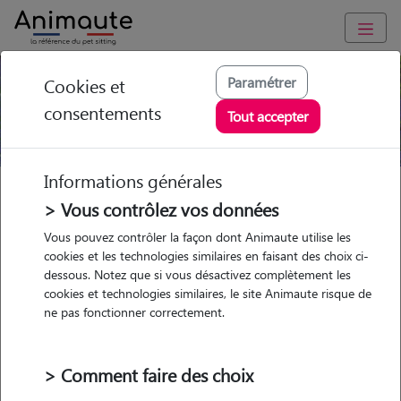
Paramétrer
Cookies et
Bouvier Bernois
consentements
Tout accepter
Informations générales
Races de chiens
Groupe 2
Bouvier Bernois
> Vous contrôlez vos données
Vous pouvez contrôler la façon dont Animaute utilise les
Le Bouvier Bernois est un grand chien bien proportionné, il
cookies et les technologies similaires en faisant des choix ci-
appartient au
Groupe 2 dans la section chien de montagne et de
dessous. Notez que si vous désactivez complètement les
cookies et technologies similaires, le site Animaute risque de
Bouvier Suisse
.
ne pas fonctionner correctement.
C’est un chien puissant, affectueux et souple. Devenu de nos jours
un chien de compagnie, il est très réputé pour être un vrai nounours
mais il ne faut pas se fier aux apparences. Il est avant tout un chien
> Comment faire des choix
de garde pacifique. Dévoué à ses maîtres, il n’hésitera pas à être