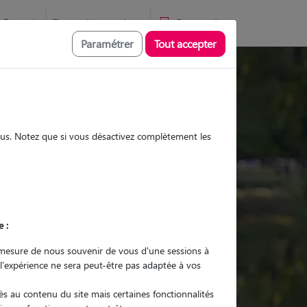
Favoris
Devenir pet sitter
Connexion
Paramétrer
Tout accepter
Promenades
Promenades
Visites
Visites
sous. Notez que si vous désactivez complètement les
e :
r quel animal ?
mesure de nous souvenir de vous d'une sessions à
 l'expérience ne sera peut-être pas adaptée à vos
er mon Pet Sitter
s au contenu du site mais certaines fonctionnalités