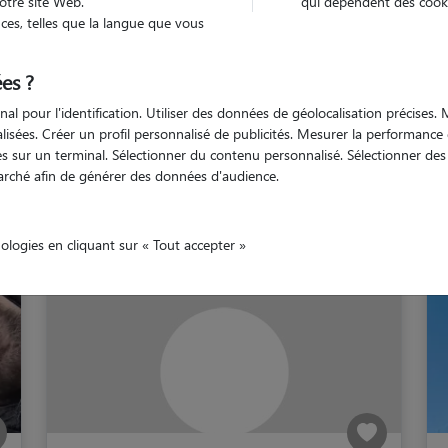
otre site Web.
qui dépendent des cooki
es, telles que la langue que vous
Carentan les Marais
es ?
nal pour l'identification. Utiliser des données de géolocalisation précises
nalisées. Créer un profil personnalisé de publicités. Mesurer la performanc
 sur un terminal. Sélectionner du contenu personnalisé. Sélectionner des p
og sitters à Carentan les 
arché afin de générer des données d'audience.
nologies en cliquant sur « Tout accepter »