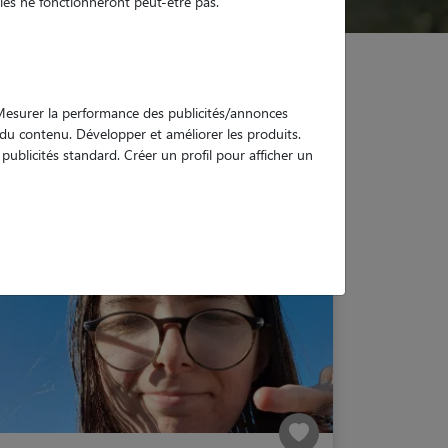
es ne fonctionneront peut-être pas.
. Mesurer la performance des publicités/annonces
e du contenu. Développer et améliorer les produits.
ublicités standard. Créer un profil pour afficher un
Marais