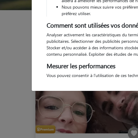
aidera à améliorer les performances de n
Nous pouvons mieux suivre vos préférenc
préférez utiliser.
Garde animaux
France
Normandie
Manche
Comment sont utilisées vos donné
Analyser activement les caractéristiques du termi
publicitaires. Sélectionner des publicités person
Stocker et/ou accéder à des informations stockées
Nos d
contenu personnalisé. Exploiter des études de m
Mesurer les performances
Vous pouvez consentir à l'utilisation de ces tech