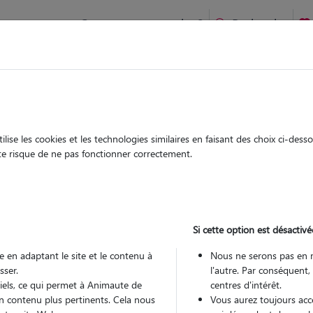
Comment ça marche ?
Recherche
ien idéal !
rifiés
Garde
Garde
chez le Pet Sitter
chez le Pet Sitter
ise les cookies et les technologies similaires en faisant des choix ci-des
ute risque de ne pas fonctionner correctement.
Si cette option est désactivé
Pou
 en adaptant le site et le contenu à
Nous ne serons pas en 
sser.
l'autre. Par conséquent,
tiels, ce qui permet à Animaute de
centres d'intérêt.
Trouv
n contenu plus pertinents. Cela nous
Vous aurez toujours accè