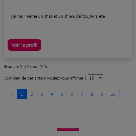
j'ai moi même un chat et un chien, j'ai toujours été...
Voir le profil
Résulats 1 à 15 sur 145
Combien de pet sitters voulez vous afficher ?
«
1
2
3
4
5
6
7
8
9
10
»