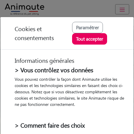
Paramétrer
Cookies et
Trouvez votre gardien idéal !
consentements
Tout accepter
Informations générales
Garde
Garde
Promenades
Promenades
chez le Pet Sitter
chez le Pet Sitter
> Vous contrôlez vos données
Visites
Visites
Vous pouvez contrôler la façon dont Animaute utilise les
cookies et les technologies similaires en faisant des choix ci-
dessous. Notez que si vous désactivez complètement les
cookies et technologies similaires, le site Animaute risque de
ne pas fonctionner correctement.
Pour quel animal ?
> Comment faire des choix