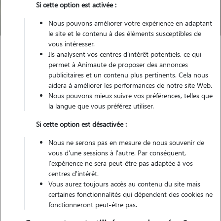
Si cette option est activée :
Trouver mon Pet Sitter
Nous pouvons améliorer votre expérience en adaptant
le site et le contenu à des éléments susceptibles de
vous intéresser.
Ils analysent vos centres d'intérêt potentiels, ce qui
Garde animaux
France
Pays-de-la-Loire
permet à Animaute de proposer des annonces
Loire-Atlantique
Nantes
publicitaires et un contenu plus pertinents. Cela nous
aidera à améliorer les performances de notre site Web.
Nous pouvons mieux suivre vos préférences, telles que
la langue que vous préférez utiliser.
Nos dog sitters à Nantes pour la
Si cette option est désactivée :
garde de votre chien
Nous ne serons pas en mesure de nous souvenir de
vous d'une sessions à l'autre. Par conséquent,
l'expérience ne sera peut-être pas adaptée à vos
centres d'intérêt.
Vous aurez toujours accès au contenu du site mais
certaines fonctionnalités qui dépendent des cookies ne
fonctionneront peut-être pas.